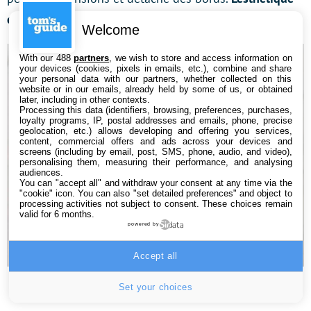
du nouveau modèle s’en trouve améliorée
.
Welcome
With our 488
partners
, we wish to store and access information on
your devices (cookies, pixels in emails, etc.), combine and share
your personal data with our partners, whether collected on this
website or in our emails, already held by some of us, or obtained
later, including in other contexts.
Processing this data (identifiers, browsing, preferences, purchases,
loyalty programs, IP, postal addresses and emails, phone, precise
geolocation, etc.) allows developing and offering you services,
content, commercial offers and ads across your devices and
screens (including by email, post, SMS, phone, audio, and video),
personalising them, measuring their performance, and analysing
audiences.
You can "accept all" and withdraw your consent at any time via the
"cookie" icon
. You can also "set detailed preferences" and object to
processing activities not subject to consent. These choices remain
valid for 6 months.
powered by
Accept all
Samsung Galaxy S21 Ultra – bloc optique comparé à celui du
Set your choices
S20 Ultra – Crédit : Xavier Regord / Tom’s Guide