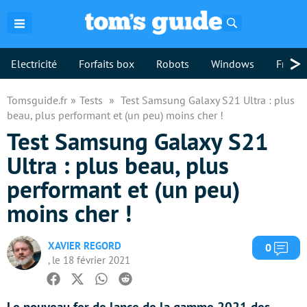
Rechercher
>
Electricité
Forfaits box
Robots
Windows
Freebo
Tomsguide.fr
Tests
Test Samsung Galaxy S21 Ultra : plus
beau, plus performant et (un peu) moins cher !
Test Samsung Galaxy S21
Ultra : plus beau, plus
performant et (un peu)
moins cher !
XAVIER REGORD
Com
0
, le 18 février 2021
Facebook
Twitter
Whatsapp
Reddit