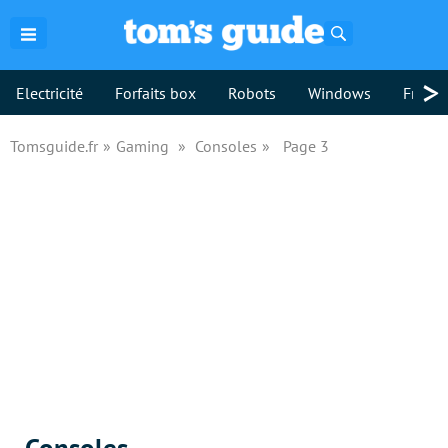
Rechercher
>
Electricité
Forfaits box
Robots
Windows
Freebo
Tomsguide.fr
Gaming
Consoles
Page 3