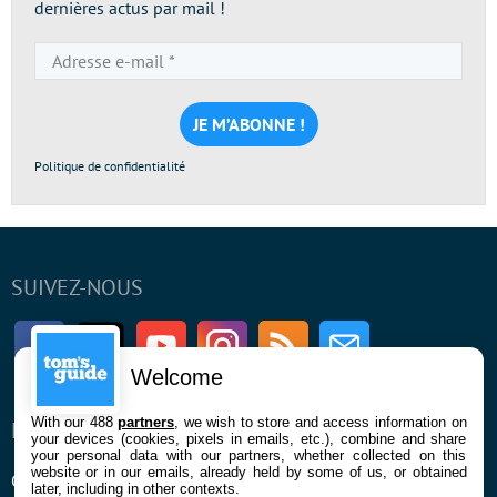
dernières actus par mail !
Adresse
e-
mail
*
Politique de confidentialité
SUIVEZ-NOUS
Facebook
Twitter
Youtube
Instagram
RSS
Newsletter
Welcome
With our 488
partners
, we wish to store and access information on
ENTREPRISE
À PROPOS
your devices (cookies, pixels in emails, etc.), combine and share
your personal data with our partners, whether collected on this
website or in our emails, already held by some of us, or obtained
Qui sommes nous
La rédaction
later, including in other contexts.