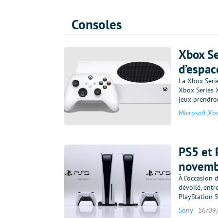
Consoles
Xbox Se
d’espac
La Xbox Seri
Xbox Series 
jeux prendro
Microsoft
,
Xb
PS5 et P
novembr
À l’occasion 
dévoilé, entre
PlayStation 5
Sony
16/09