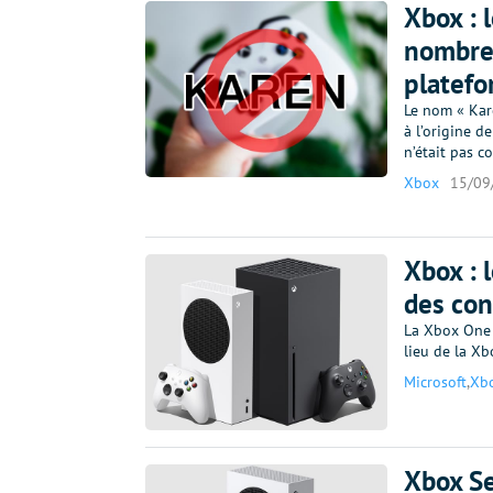
Xbox : 
nombreu
platef
Le nom « Kare
à l’origine d
n’était pas c
Xbox
15/09
Xbox : 
des con
La Xbox One X
lieu de la Xb
Microsoft
,
Xb
Xbox Se