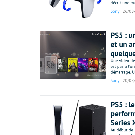
décrit une m
Sony
26/08
PS5 : u
et un ar
quelque
Une vidéo de 
est pas à l’o
démarrage. U
Sony
20/08
PS5 : l
perform
Series 
Au début de l