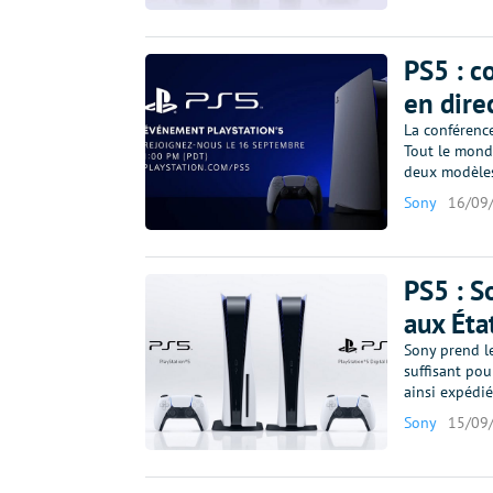
PS5 : c
en direc
La conférence
Tout le monde
deux modèle
Sony
16/09
PS5 : S
aux Éta
Sony prend le
suffisant po
ainsi expédié
Sony
15/09