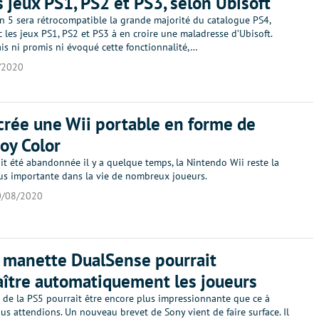
s jeux PS1, PS2 et PS3, selon Ubisoft
n 5 sera rétrocompatible la grande majorité du catalogue PS4,
 les jeux PS1, PS2 et PS3 à en croire une maladresse d’Ubisoft.
is ni promis ni évoqué cette fonctionnalité,…
/2020
crée une Wii portable en forme de
oy Color
ait été abandonnée il y a quelque temps, la Nintendo Wii reste la
lus importante dans la vie de nombreux joueurs.
0/08/2020
a manette DualSense pourrait
ître automatiquement les joueurs
 de la PS5 pourrait être encore plus impressionnante que ce à
s attendions. Un nouveau brevet de Sony vient de faire surface. Il