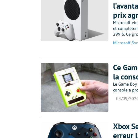
l’avant
prix ag
Microsoft vie
et complètem
299 $. Ce pri
Microsoft
,
So
Ce Game
la cons
Le Game Boy a
console a pro
04/09/202
Xbox Se
erreur 