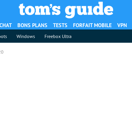
ACHAT
BONS PLANS
TESTS
FORFAIT MOBILE
VPN
ots
Windows
Freebox Ultra
20