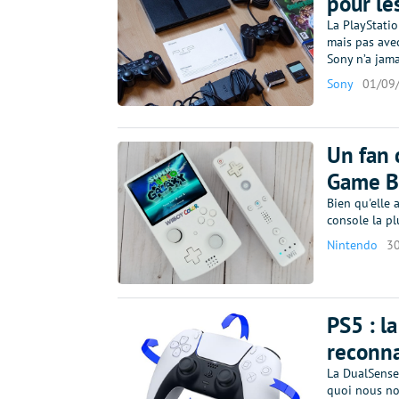
pour le
La PlayStatio
mais pas avec
Sony n’a jama
Sony
01/09
Un fan 
Game B
Bien qu'elle 
console la p
Nintendo
3
PS5 : l
reconna
La DualSense
quoi nous nou