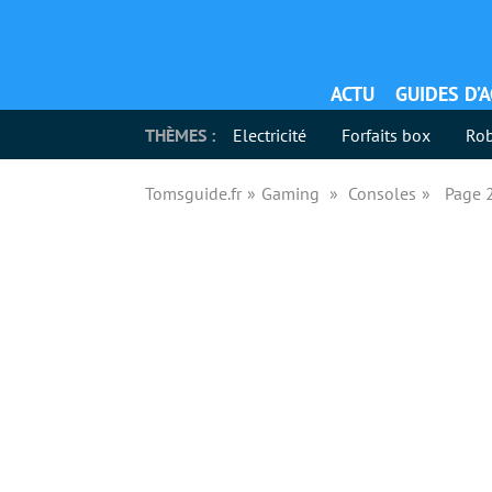
ACTU
GUIDES D’
THÈMES :
Electricité
Forfaits box
Rob
Tomsguide.fr
Gaming
Consoles
Page 