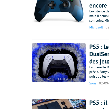
encore o
L’existence d
mais il sembl
son sujet, M
Microsoft
0
PS5 : l
DualSen
des jeu
La manette Du
précis. Sony 
puisque les 
Sony
02/09
PS5 : i