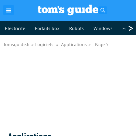
Rechercher
>
Electricité
Forfaits box
Robots
Windows
Freebo
Tomsguide.fr
Logiciels
Applications
Page 5