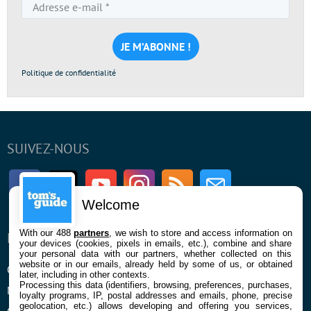
Adresse
e-
mail
*
Politique de confidentialité
SUIVEZ-NOUS
Facebook
Twitter
Youtube
Instagram
RSS
Newsletter
Welcome
With our 488
partners
, we wish to store and access information on
ENTREPRISE
À PROPOS
your devices (cookies, pixels in emails, etc.), combine and share
your personal data with our partners, whether collected on this
website or in our emails, already held by some of us, or obtained
Qui sommes nous
La rédaction
later, including in other contexts.
Processing this data (identifiers, browsing, preferences, purchases,
Mentions légales et CGU
Contact
loyalty programs, IP, postal addresses and emails, phone, precise
geolocation, etc.) allows developing and offering you services,