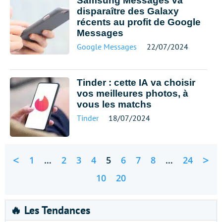
Samsung Messages va
disparaître des Galaxy
récents au profit de Google
Messages
Google Messages
22/07/2024
Tinder : cette IA va choisir
vos meilleures photos, à
vous les matchs
Tinder
18/07/2024
<
>
1
…
2
3
4
5
6
7
8
…
24
10
20
🔥 Les Tendances