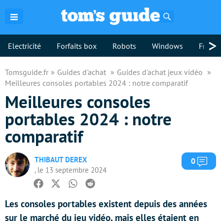
Rechercher
>
Electricité
Forfaits box
Robots
Windows
Freebo
Tomsguide.fr
Guides d'achat
Guides d'achat jeux vidéo
Meilleures consoles portables 2024 : notre comparatif
Meilleures consoles
portables 2024 : notre
comparatif
THIBAUT DEREX
Com
0
, le 13 septembre 2024
Facebook
Twitter
Whatsapp
Reddit
Les consoles portables existent depuis des années
sur le marché du jeu vidéo, mais elles étaient en