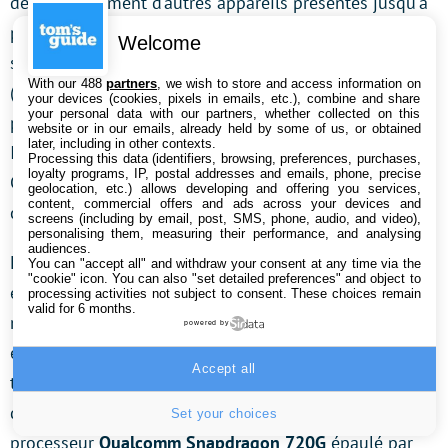
dénote fortement d’autres appareils présentés jusqu’à
présent. En effet, pour jouer, il faut passer par les
Welcome
services
Xbox Cloud Gaming et GeForce Now
de Nvidia
With our 488
partners
, we wish to store and access information on
(les deux fonctionnent avec des abonnements
your devices (cookies, pixels in emails, etc.), combine and share
your personal data with our partners, whether collected on this
payants.). Cela va de soi
,
il faut être connecté à
website or in our emails, already held by some of us, or obtained
later, including in other contexts.
Internet pour pouvoir profiter de ses jeux favoris.
Processing this data (identifiers, browsing, preferences, purchases,
loyalty programs, IP, postal addresses and emails, phone, precise
Cependant, pas besoin d’avoir une excellente
geolocation, etc.) allows developing and offering you services,
content, commercial offers and ads across your devices and
connexion avec ce modèle.
screens (including by email, post, SMS, phone, audio, and video),
personalising them, measuring their performance, and analysing
audiences.
La fibre n’est pas nécessaire avec ce produit. Enfin, il
You can "accept all" and withdraw your consent at any time via the
"cookie" icon
. You can also "set detailed preferences" and object to
est possible de directement installer les applications,
processing activities not subject to consent. These choices remain
valid for 6 months.
mais ce n’est pas là sa vocation première. Pour le reste,
powered by
elle fonctionne avec
l’écosystème Android 11.
Côté
Accept all
technique, ce n’est pas la console la plus performante
de cette sélection. En effet, elle est équipée d’un
Set your choices
processeur
Qualcomm Snapdragon 720G
épaulé par