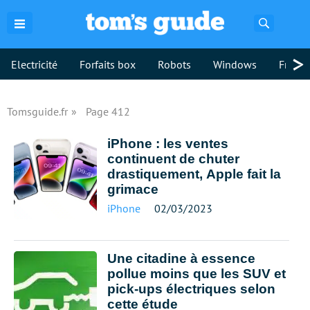
Recherch
>
Electricité
Forfaits box
Robots
Windows
Freebo
Tomsguide.fr
Page 412
iPhone : les ventes
continuent de chuter
drastiquement, Apple fait la
grimace
iPhone
02/03/2023
Une citadine à essence
pollue moins que les SUV et
pick-ups électriques selon
cette étude