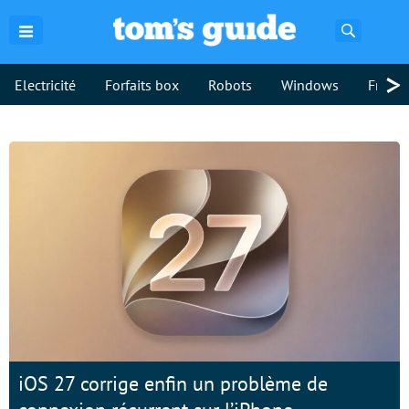
Recherch
>
Electricité
Forfaits box
Robots
Windows
Freebo
iOS 27 corrige enfin un problème de