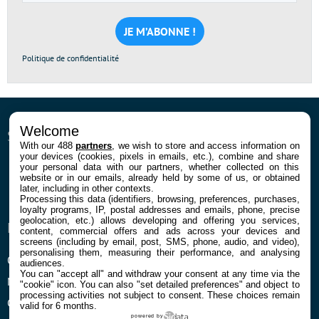
e-
mail
*
Politique de confidentialité
Welcome
SUIVEZ-NOUS
With our 488
partners
, we wish to store and access information on
your devices (cookies, pixels in emails, etc.), combine and share
Facebook
Twitter
Youtube
Instagram
RSS
Newsletter
your personal data with our partners, whether collected on this
website or in our emails, already held by some of us, or obtained
later, including in other contexts.
Processing this data (identifiers, browsing, preferences, purchases,
loyalty programs, IP, postal addresses and emails, phone, precise
geolocation, etc.) allows developing and offering you services,
ENTREPRISE
À PROPOS
content, commercial offers and ads across your devices and
screens (including by email, post, SMS, phone, audio, and video),
personalising them, measuring their performance, and analysing
Qui sommes nous
La rédaction
audiences.
You can "accept all" and withdraw your consent at any time via the
Mentions légales et CGU
Contact
"cookie" icon
. You can also "set detailed preferences" and object to
processing activities not subject to consent. These choices remain
Confidentialité et Cookies
valid for 6 months.
powered by