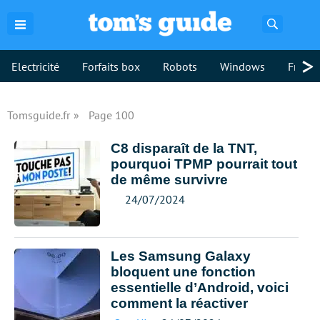
Recherch
>
Electricité
Forfaits box
Robots
Windows
Freebo
Tomsguide.fr
Page 100
C8 disparaît de la TNT,
pourquoi TPMP pourrait tout
de même survivre
24/07/2024
Les Samsung Galaxy
bloquent une fonction
essentielle d’Android, voici
comment la réactiver