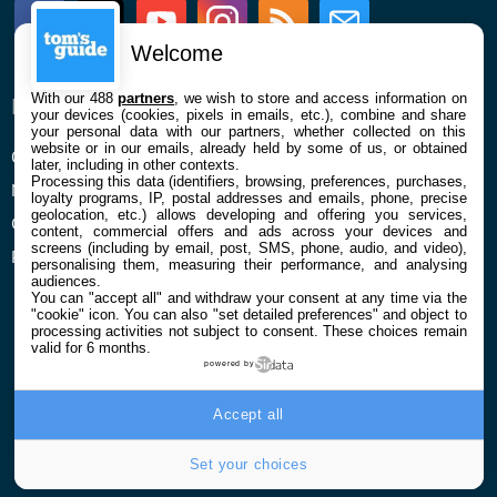
Facebook
Twitter
Youtube
Instagram
RSS
Newsletter
Welcome
With our 488
partners
, we wish to store and access information on
ENTREPRISE
À PROPOS
your devices (cookies, pixels in emails, etc.), combine and share
your personal data with our partners, whether collected on this
website or in our emails, already held by some of us, or obtained
Qui sommes nous
La rédaction
later, including in other contexts.
Processing this data (identifiers, browsing, preferences, purchases,
Mentions légales et CGU
Contact
loyalty programs, IP, postal addresses and emails, phone, precise
geolocation, etc.) allows developing and offering you services,
Confidentialité et Cookies
content, commercial offers and ads across your devices and
screens (including by email, post, SMS, phone, audio, and video),
Préférences cookies
personalising them, measuring their performance, and analysing
audiences.
You can "accept all" and withdraw your consent at any time via the
"cookie" icon
. You can also "set detailed preferences" and object to
processing activities not subject to consent. These choices remain
valid for 6 months.
powered by
© 2026 Galaxie Media Tous droits réservés
Accept all
Set your choices