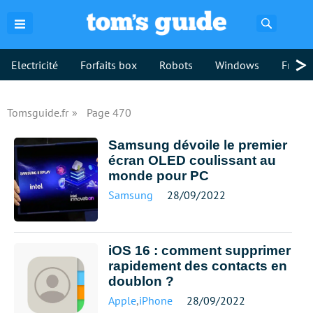
Recherch
>
Electricité
Forfaits box
Robots
Windows
Freebo
Tomsguide.fr
Page 470
Samsung dévoile le premier
écran OLED coulissant au
monde pour PC
Samsung
28/09/2022
iOS 16 : comment supprimer
rapidement des contacts en
doublon ?
Apple
,
iPhone
28/09/2022