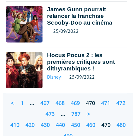
James Gunn pourrait
relancer la franchise
Scooby-Doo au cinéma
25/09/2022
Hocus Pocus 2 : les
premières critiques sont
dithyrambiques !
Disney+
25/09/2022
<
1
…
467
468
469
470
471
472
>
473
…
787
410
420
430
440
450
460
470
480
490