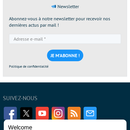
Newsletter
Abonnez-vous à notre newsletter pour recevoir nos
dernières actus par mail !
Adresse
e-
mail
*
Politique de confidentialité
SUIVEZ-NOUS
Facebook
Twitter
Youtube
Instagram
RSS
Newsletter
Welcome