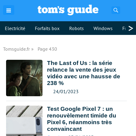
Recherch
>
Electricité
Forfaits box
Robots
Windows
Freebo
Tomsguide.fr
Page 430
The Last of Us : la série
relance la vente des jeux
vidéo avec une hausse de
238 %
24/01/2023
Test Google Pixel 7 : un
renouvèlement timide du
Pixel 6, néanmoins très
convaincant