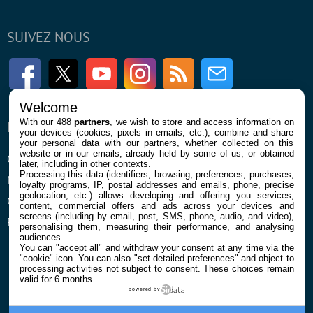
SUIVEZ-NOUS
Facebook
Twitter
Youtube
Instagram
RSS
Newsletter
Welcome
With our 488
partners
, we wish to store and access information on
ENTREPRISE
À PROPOS
your devices (cookies, pixels in emails, etc.), combine and share
your personal data with our partners, whether collected on this
website or in our emails, already held by some of us, or obtained
Qui sommes nous
La rédaction
later, including in other contexts.
Processing this data (identifiers, browsing, preferences, purchases,
Mentions légales et CGU
Contact
loyalty programs, IP, postal addresses and emails, phone, precise
geolocation, etc.) allows developing and offering you services,
Confidentialité et Cookies
content, commercial offers and ads across your devices and
screens (including by email, post, SMS, phone, audio, and video),
Préférences cookies
personalising them, measuring their performance, and analysing
audiences.
You can "accept all" and withdraw your consent at any time via the
"cookie" icon
. You can also "set detailed preferences" and object to
processing activities not subject to consent. These choices remain
valid for 6 months.
powered by