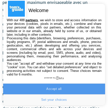
performance maximum envisageable avec un
ultrabook à l’heure actuelle (le même indice est de
Welcome
5165 avec la puce AMD Ryzen 5 4600H – à 6 cœurs –
With our 488
partners
, we wish to store and access information on
qui était présente dans le Huawei Matebook D 16).
your devices (cookies, pixels in emails, etc.), combine and share
your personal data with our partners, whether collected on this
Pour évaluer les performances 3D, l’application 3D
website or in our emails, already held by some of us, or obtained
later, including in other contexts.
Mark met en évidence un indice de 1458. C’est presque
Processing this data (identifiers, browsing, preferences, purchases,
loyalty programs, IP, postal addresses and emails, phone, precise
50 % de mieux que le score obtenu par la puce AMD
geolocation, etc.) allows developing and offering you services,
content, commercial offers and ads across your devices and
Ryzen 5 4600H, qui était présente dans le Huawei
screens (including by email, post, SMS, phone, audio, and video),
personalising them, measuring their performance, and analysing
Matebook D 16 !
audiences.
You can "accept all" and withdraw your consent at any time via the
"cookie" icon
. You can also "set detailed preferences" and object to
processing activities not subject to consent. These choices remain
En pratique, en exécutant des jeux assez sophistiqués,
valid for 6 months.
comme The Division 2 ou Far Cry 5, les animations
powered by
comportent entre 10 et 15 images par seconde, avec
Accept all
un niveau graphique Ultra. C’est donc insuffisant pour
Set your choices
obtenir des animations assez fluides pour jouer dans