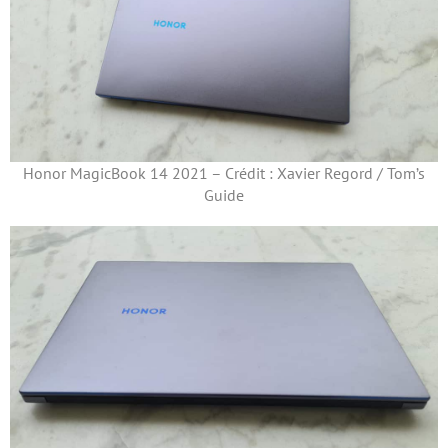
Honor MagicBook 14 2021 – Crédit : Xavier Regord / Tom’s
Guide