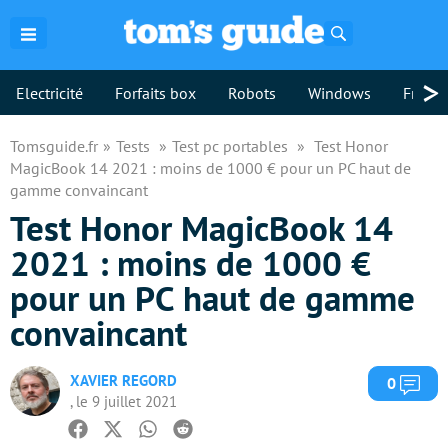
Rechercher
>
Electricité
Forfaits box
Robots
Windows
Freebo
Tomsguide.fr
Tests
Test pc portables
Test Honor
MagicBook 14 2021 : moins de 1000 € pour un PC haut de
gamme convaincant
Test Honor MagicBook 14
2021 : moins de 1000 €
pour un PC haut de gamme
convaincant
XAVIER REGORD
Com
0
, le 9 juillet 2021
Facebook
Twitter
Whatsapp
Reddit