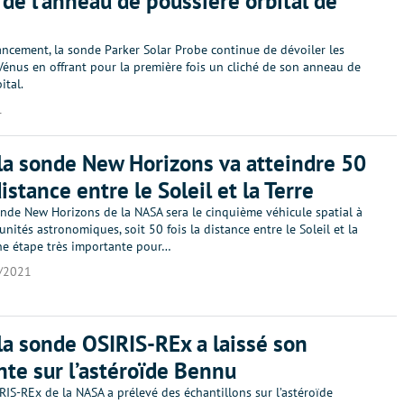
 de l’anneau de poussière orbital de
ancement, la sonde Parker Solar Probe continue de dévoiler les
Vénus en offrant pour la première fois un cliché de son anneau de
ital.
1
la sonde New Horizons va atteindre 50
distance entre le Soleil et la Terre
onde New Horizons de la NASA sera le cinquième véhicule spatial à
unités astronomiques, soit 50 fois la distance entre le Soleil et la
une étape très importante pour…
/2021
la sonde OSIRIS-REx a laissé son
te sur l’astéroïde Bennu
IS-REx de la NASA a prélevé des échantillons sur l’astéroïde