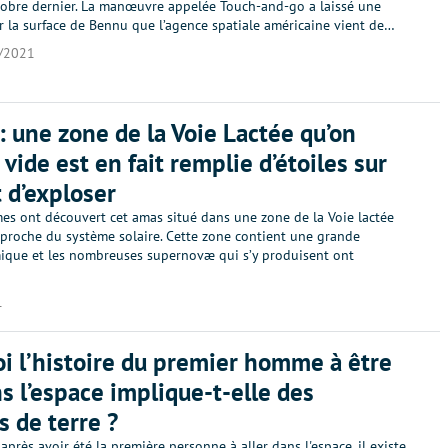
obre dernier. La manœuvre appelée Touch-and-go a laissé une
r la surface de Bennu que l’agence spatiale américaine vient de…
/2021
: une zone de la Voie Lactée qu’on
 vide est en fait remplie d’étoiles sur
t d’exploser
es ont découvert cet amas situé dans une zone de la Voie lactée
 proche du système solaire. Cette zone contient une grande
mique et les nombreuses supernovæ qui s’y produisent ont
1
i l’histoire du premier homme à être
ns l’espace implique-t-elle des
 de terre ?
après avoir été la première personne à aller dans l'espace, il existe