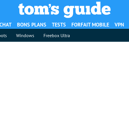
ACHAT
BONS PLANS
TESTS
FORFAIT MOBILE
VPN
ots
Windows
Freebox Ultra