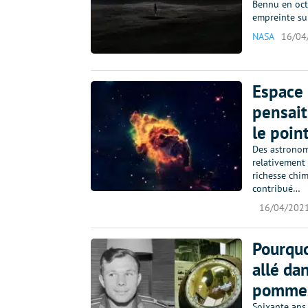
Bennu en oct
empreinte su
NASA
16/04
Espace 
pensait
le poin
Des astronom
relativement
richesse chi
contribué…
16/04/202
Pourquo
allé da
pommes
Soixante ans 