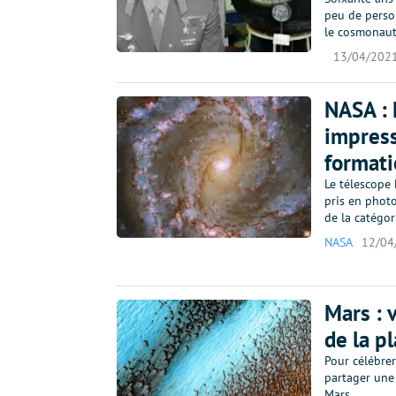
peu de perso
le cosmonaut
13/04/202
NASA : 
impress
formati
Le télescope 
pris en photo
de la catégor
NASA
12/04
Mars : 
de la p
Pour célébrer
partager une
Mars.