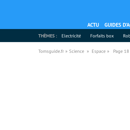
ACTU
GUIDES D’
THÈMES :
Electricité
Forfaits box
Rob
Tomsguide.fr
Science
Espace
Page 18