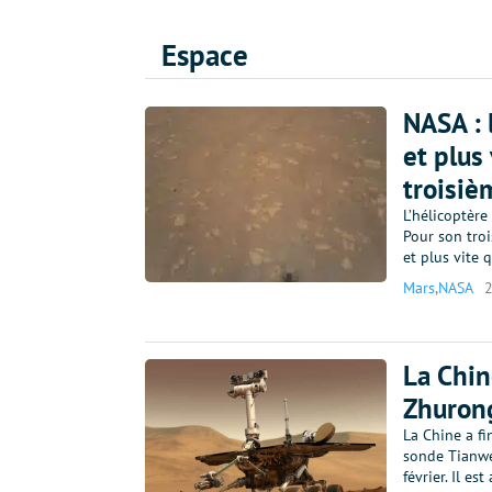
Espace
NASA : 
et plus
troisiè
L’hélicoptère
Pour son troi
et plus vite
Mars
,
NASA
La Chin
Zhuron
La Chine a f
sonde Tianwe
février. Il e