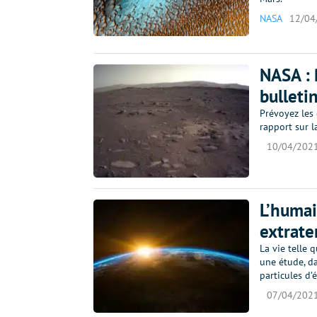
NASA
12/04
NASA : 
bulleti
Prévoyez les 
rapport sur la
10/04/202
L’humai
extrate
La vie telle 
une étude, da
particules d’
07/04/202