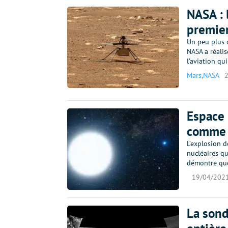
NASA : 
premier
Un peu plus d
NASA a réali
l’aviation q
Mars
,
NASA
Espace 
comme 
L’explosion d
nucléaires q
démontre que 
19/04/202
La sond