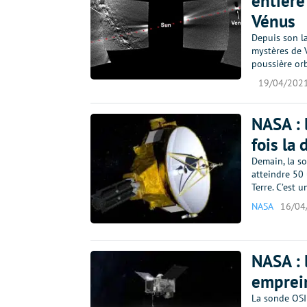
entière
Vénus
Depuis son l
mystères de 
poussière orb
19/04/202
NASA : 
fois la 
Demain, la s
atteindre 50 
Terre. C’est 
NASA
16/04
NASA : 
emprein
La sonde OSIR