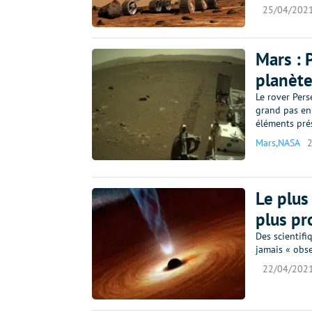
25/04/202
Mars : 
planète
Le rover Pers
grand pas en 
éléments prés
Mars
,
NASA
Le plus 
plus pr
Des scientifi
jamais « obse
22/04/202