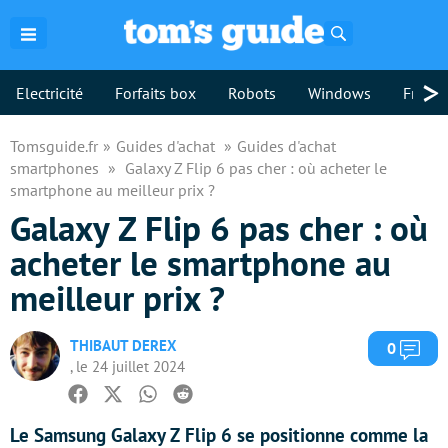
Rechercher
>
Electricité
Forfaits box
Robots
Windows
Freebo
Tomsguide.fr
Guides d'achat
Guides d'achat
smartphones
Galaxy Z Flip 6 pas cher : où acheter le
smartphone au meilleur prix ?
Galaxy Z Flip 6 pas cher : où
acheter le smartphone au
meilleur prix ?
THIBAUT DEREX
Com
0
, le 24 juillet 2024
Facebook
Twitter
Whatsapp
Reddit
Le Samsung Galaxy Z Flip 6 se positionne comme la