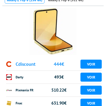
Cdiscount
444€
493€
Darty
510.22€
Pixmania FR
631.90€
Fnac