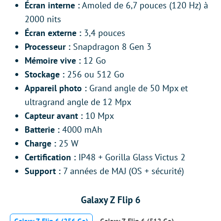
Écran interne :
Amoled de 6,7 pouces (120 Hz) à
2000 nits
Écran externe :
3,4 pouces
Processeur :
Snapdragon 8 Gen 3
Mémoire vive :
12 Go
Stockage :
256 ou 512 Go
Appareil photo :
Grand angle de 50 Mpx et
ultragrand angle de 12 Mpx
Capteur avant :
10 Mpx
Batterie :
4000 mAh
Charge :
25 W
Certification :
IP48 + Gorilla Glass Victus 2
Support :
7 années de MAJ (OS + sécurité)
Galaxy Z Flip 6
Galaxy Z Flip 6 (256 Go)
Galaxy Z Flip 6 (512 Go)