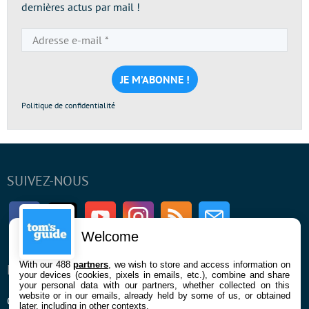
dernières actus par mail !
Adresse
e-
mail
*
Politique de confidentialité
SUIVEZ-NOUS
Facebook
Twitter
Youtube
Instagram
RSS
Newsletter
Welcome
With our 488
partners
, we wish to store and access information on
ENTREPRISE
À PROPOS
your devices (cookies, pixels in emails, etc.), combine and share
your personal data with our partners, whether collected on this
website or in our emails, already held by some of us, or obtained
Qui sommes nous
La rédaction
later, including in other contexts.