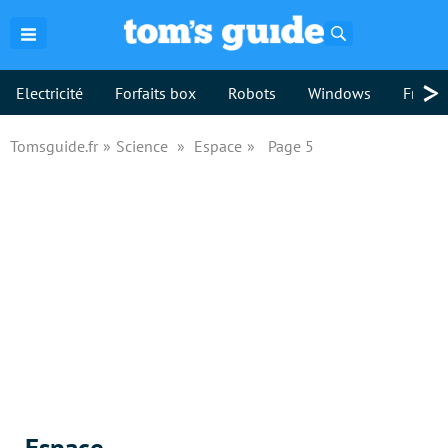
Rechercher
>
Electricité
Forfaits box
Robots
Windows
Freebo
Tomsguide.fr
Science
Espace
Page 5