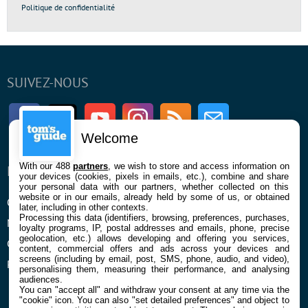
Politique de confidentialité
SUIVEZ-NOUS
Facebook
Twitter
Youtube
Instagram
RSS
Newsletter
Welcome
With our 488
partners
, we wish to store and access information on
ENTREPRISE
À PROPOS
your devices (cookies, pixels in emails, etc.), combine and share
your personal data with our partners, whether collected on this
website or in our emails, already held by some of us, or obtained
Qui sommes nous
La rédaction
later, including in other contexts.
Processing this data (identifiers, browsing, preferences, purchases,
Mentions légales et CGU
Contact
loyalty programs, IP, postal addresses and emails, phone, precise
geolocation, etc.) allows developing and offering you services,
Confidentialité et Cookies
content, commercial offers and ads across your devices and
screens (including by email, post, SMS, phone, audio, and video),
Préférences cookies
personalising them, measuring their performance, and analysing
audiences.
You can "accept all" and withdraw your consent at any time via the
"cookie" icon
. You can also "set detailed preferences" and object to