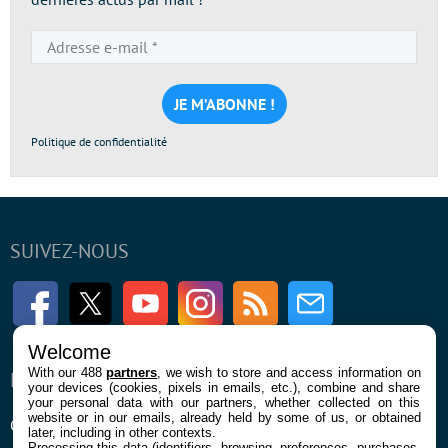
Adresse
e-
mail
*
Politique de confidentialité
SUIVEZ-NOUS
Facebook
Twitter
Youtube
Instagram
RSS
Newsletter
Welcome
With our 488
partners
, we wish to store and access information on
ENTREPRISE
À PROPOS
your devices (cookies, pixels in emails, etc.), combine and share
your personal data with our partners, whether collected on this
website or in our emails, already held by some of us, or obtained
Qui sommes nous
La rédaction
later, including in other contexts.
Processing this data (identifiers, browsing, preferences, purchases,