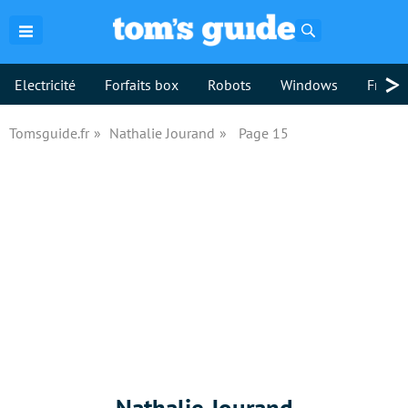
Rechercher
>
Electricité
Forfaits box
Robots
Windows
Freebo
Tomsguide.fr
Nathalie Jourand
Page 15