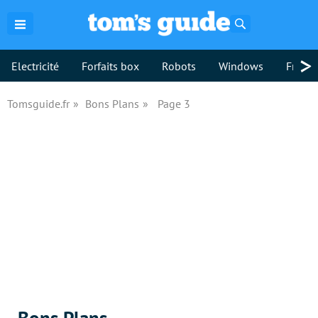
Rechercher
>
Electricité
Forfaits box
Robots
Windows
Freebo
Tomsguide.fr
Bons Plans
Page 3