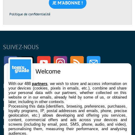
*
Politique de confidentialité
SUIVEZ-NOUS
Facebook
Twitter
Youtube
Instagram
RSS
Newsletter
Welcome
With our 488
partners
, we wish to store and access information on
ENTREPRISE
À PROPOS
your devices (cookies, pixels in emails, etc.), combine and share
your personal data with our partners, whether collected on this
website or in our emails, already held by some of us, or obtained
Qui sommes nous
La rédaction
later, including in other contexts.
Processing this data (identifiers, browsing, preferences, purchases,
Mentions légales et CGU
Contact
loyalty programs, IP, postal addresses and emails, phone, precise
geolocation, etc.) allows developing and offering you services,
Confidentialité et Cookies
content, commercial offers and ads across your devices and
screens (including by email, post, SMS, phone, audio, and video),
Préférences cookies
personalising them, measuring their performance, and analysing
audiences.