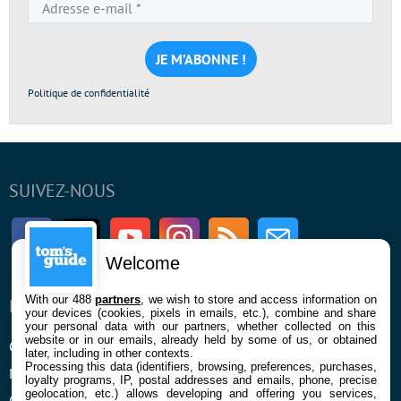
Adresse
e-
mail
*
Politique de confidentialité
SUIVEZ-NOUS
Facebook
Twitter
Youtube
Instagram
RSS
Newsletter
Welcome
With our 488
partners
, we wish to store and access information on
ENTREPRISE
À PROPOS
your devices (cookies, pixels in emails, etc.), combine and share
your personal data with our partners, whether collected on this
website or in our emails, already held by some of us, or obtained
Qui sommes nous
La rédaction
later, including in other contexts.
Processing this data (identifiers, browsing, preferences, purchases,
Mentions légales et CGU
Contact
loyalty programs, IP, postal addresses and emails, phone, precise
geolocation, etc.) allows developing and offering you services,
Confidentialité et Cookies