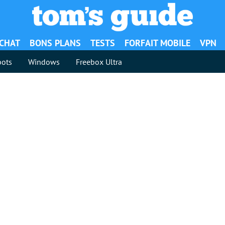
ACHAT
BONS PLANS
TESTS
FORFAIT MOBILE
VPN
ots
Windows
Freebox Ultra