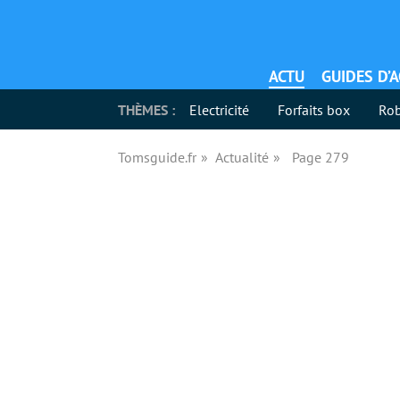
ACTU
GUIDES D’
THÈMES :
Electricité
Forfaits box
Rob
Tomsguide.fr
Actualité
Page 279