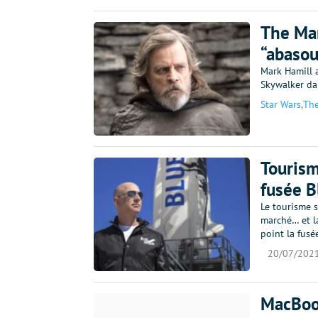
The Man
“abasou
Mark Hamill a
Skywalker da
Star Wars
,
The
Tourism
fusée B
Le tourisme s
marché… et la
point la fusé
20/07/202
MacBook