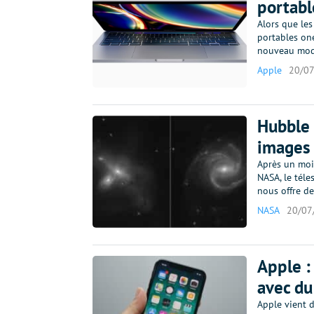
portabl
Alors que le
portables oné
nouveau modè
Apple
20/0
Hubble 
images 
Après un moi
NASA, le téle
nous offre d
NASA
20/07
Apple :
avec du
Apple vient d