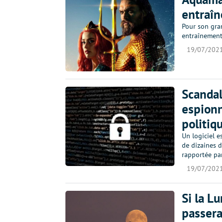
entraî
Pour son gra
entraînement
19/07/202
Scandal
espionn
politiqu
Un logiciel e
de dizaines d
rapportée pa
19/07/202
Si la L
passerai