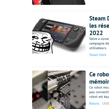
Steam D
les rés
2022
Valve a ouve
campagne de 
utilisateurs.
Steam Deck
Ce robo
mémoir
Ce robot mou,
peu conventio
robot est éq
Robots
19/