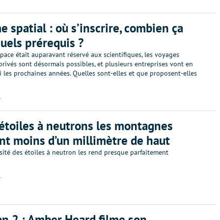
e spatial : où s’inscrire, combien ça
quels prérequis ?
space était auparavant réservé aux scientifiques, les voyages
rivés sont désormais possibles, et plusieurs entreprises vont en
i les prochaines années. Quelles sont-elles et que proposent-elles
1
 étoiles à neutrons les montagnes
t moins d’un millimètre de haut
sité des étoiles à neutron les rend presque parfaitement
1
 2 : Amber Heard filme son