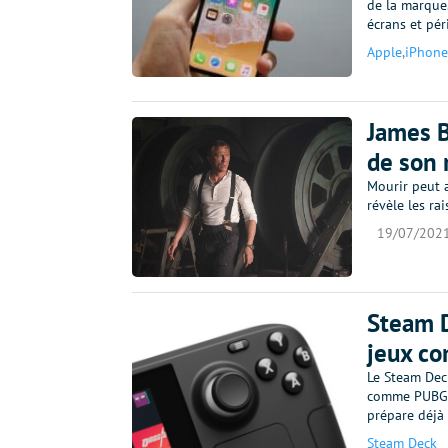
de la marque.
écrans et pé
Apple
,
iPhone
James B
de son 
Mourir peut a
révèle les ra
19/07/202
Steam D
jeux c
Le Steam Deck
comme PUBG o
prépare déjà 
Steam Deck