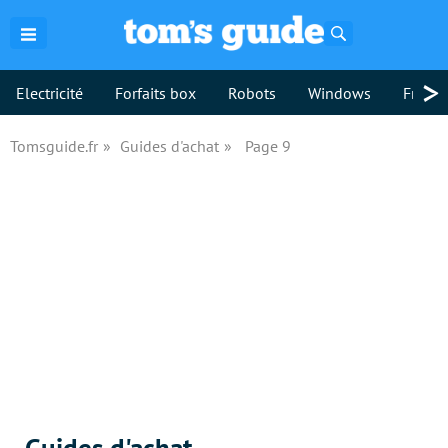
Rechercher
>
Electricité
Forfaits box
Robots
Windows
Freebo
Tomsguide.fr
Guides d'achat
Page 9