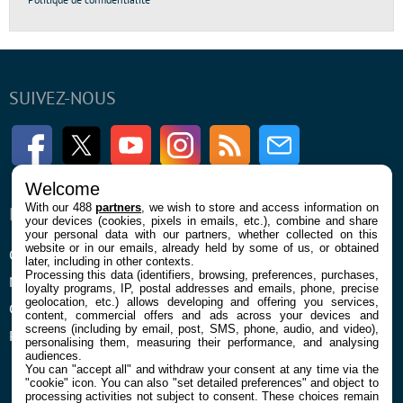
SUIVEZ-NOUS
Facebook
Twitter
Youtube
Instagram
RSS
Newsletter
Welcome
With our 488
partners
, we wish to store and access information on
ENTREPRISE
À PROPOS
your devices (cookies, pixels in emails, etc.), combine and share
your personal data with our partners, whether collected on this
website or in our emails, already held by some of us, or obtained
Qui sommes nous
La rédaction
later, including in other contexts.
Processing this data (identifiers, browsing, preferences, purchases,
Mentions légales et CGU
Contact
loyalty programs, IP, postal addresses and emails, phone, precise
geolocation, etc.) allows developing and offering you services,
Confidentialité et Cookies
content, commercial offers and ads across your devices and
screens (including by email, post, SMS, phone, audio, and video),
Préférences cookies
personalising them, measuring their performance, and analysing
audiences.
You can "accept all" and withdraw your consent at any time via the
"cookie" icon
. You can also "set detailed preferences" and object to
processing activities not subject to consent. These choices remain