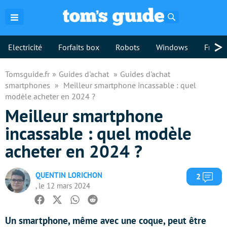
Rechercher
>
Electricité
Forfaits box
Robots
Windows
Freebo
Tomsguide.fr
Guides d'achat
Guides d'achat
smartphones
Meilleur smartphone incassable : quel
modèle acheter en 2024 ?
Meilleur smartphone
incassable : quel modèle
acheter en 2024 ?
QUENTIN LORICHON
Com
2
, le 12 mars 2024
Facebook
Twitter
Whatsapp
Reddit
Un smartphone, même avec une coque, peut être