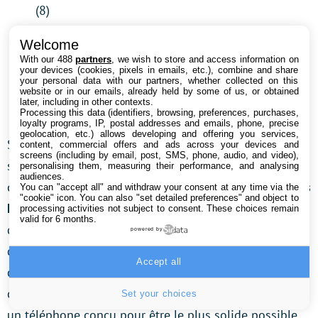
(8)
IP69
: Résistance à la poussière (6) et à l’eau à
Welcome
plus d’un mètre de profondeur durant une heure
With our 488
partners
, we wish to store and access information on
mais aussi aux nettoyages à haute pression (9)
your devices (cookies, pixels in emails, etc.), combine and share
your personal data with our partners, whether collected on this
IP69K
: protection contre les hautes températures
website or in our emails, already held by some of us, or obtained
later, including in other contexts.
ajoutée (K)
Processing this data (identifiers, browsing, preferences, purchases,
loyalty programs, IP, postal addresses and emails, phone, precise
geolocation, etc.) allows developing and offering you services,
Sur ce type de smartphone, une autre norme vient
content, commercial offers and ads across your devices and
screens (including by email, post, SMS, phone, audio, and video),
s’ajouter :
MIL-STD-810
. Il s’agit en fait d’une
personalising them, measuring their performance, and analysing
audiences.
certification de niveau militaire utilisée par
l’armée des
You can "accept all" and withdraw your consent at any time via the
"cookie" icon
. You can also "set detailed preferences" and object to
Etats-Unis.
Elle est utilisée pour évaluer la résistance
processing activities not subject to consent. These choices remain
valid for 6 months.
de l’équipement aux conditions environnementales
powered by
difficiles comme les températures, les vibrations, les
Accept all
chocs et l’humidité. Il existe plusieurs déclinaisons de
ces tests, mais c’est toujours un gage de qualité pour
Set your choices
un téléphone conçu pour être le plus solide possible.