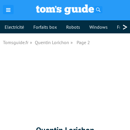
Rechercher
>
Electricité
Forfaits box
Robots
Windows
Freebo
Tomsguide.fr
Quentin Lorichon
Page 2