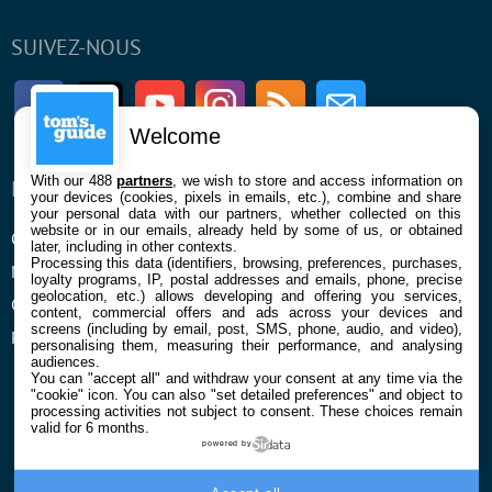
SUIVEZ-NOUS
Facebook
Twitter
Youtube
Instagram
RSS
Newsletter
Welcome
With our 488
partners
, we wish to store and access information on
ENTREPRISE
À PROPOS
your devices (cookies, pixels in emails, etc.), combine and share
your personal data with our partners, whether collected on this
website or in our emails, already held by some of us, or obtained
Qui sommes nous
La rédaction
later, including in other contexts.
Processing this data (identifiers, browsing, preferences, purchases,
Mentions légales et CGU
Contact
loyalty programs, IP, postal addresses and emails, phone, precise
geolocation, etc.) allows developing and offering you services,
Confidentialité et Cookies
content, commercial offers and ads across your devices and
screens (including by email, post, SMS, phone, audio, and video),
Préférences cookies
personalising them, measuring their performance, and analysing
audiences.
You can "accept all" and withdraw your consent at any time via the
"cookie" icon
. You can also "set detailed preferences" and object to
processing activities not subject to consent. These choices remain
valid for 6 months.
powered by
© 2026 Galaxie Media Tous droits réservés