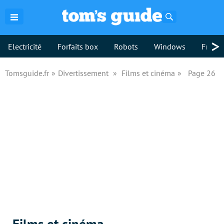
Rechercher
>
Electricité
Forfaits box
Robots
Windows
Freebo
Tomsguide.fr
Divertissement
Films et cinéma
Page 26