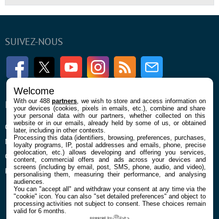
SUIVEZ-NOUS
Facebook
Twitter
Youtube
Instagram
RSS
Newsletter
Welcome
With our 488
partners
, we wish to store and access information on
ENTREPRISE
À PROPOS
your devices (cookies, pixels in emails, etc.), combine and share
your personal data with our partners, whether collected on this
website or in our emails, already held by some of us, or obtained
Qui sommes nous
La rédaction
later, including in other contexts.
Processing this data (identifiers, browsing, preferences, purchases,
Mentions légales et CGU
Contact
loyalty programs, IP, postal addresses and emails, phone, precise
geolocation, etc.) allows developing and offering you services,
Confidentialité et Cookies
content, commercial offers and ads across your devices and
screens (including by email, post, SMS, phone, audio, and video),
Préférences cookies
personalising them, measuring their performance, and analysing
audiences.
You can "accept all" and withdraw your consent at any time via the
"cookie" icon
. You can also "set detailed preferences" and object to
processing activities not subject to consent. These choices remain
valid for 6 months.
powered by