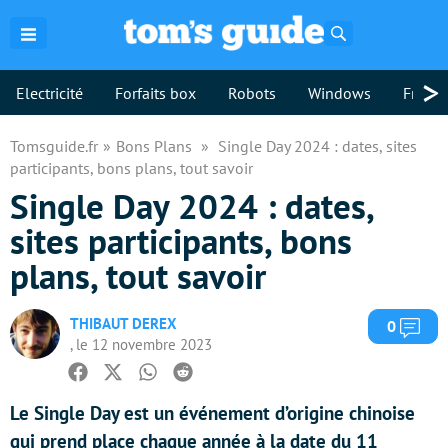
Rechercher
>
Electricité
Forfaits box
Robots
Windows
Freebo
Tomsguide.fr
Bons Plans
Single Day 2024 : dates, sites
participants, bons plans, tout savoir
Single Day 2024 : dates,
sites participants, bons
plans, tout savoir
THIBAUT DEREX
Com
0
, le 12 novembre 2023
Facebook
Twitter
Whatsapp
Reddit
Le Single Day est un événement d’origine chinoise
qui prend place chaque année à la date du 11