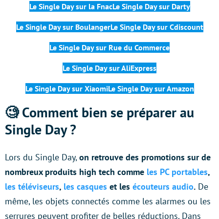
Le Single Day sur la Fnac
Le
Single Day
sur Darty
Le
Single Day
sur Boulanger
Le
Single Day
sur Cdiscount
Le
Single Day
sur Rue du Commerce
Le
Single Day
sur AliExpress
Le Single Day sur Xiaomi
Le Single Day sur Amazon
🧐 Comment bien se préparer au
Single Day ?
Lors du Single Day,
on retrouve des promotions sur de
nombreux produits high tech comme
les PC portables
,
les téléviseurs
,
les casques
et les
écouteurs audio
.
De
même, les objets connectés comme les alarmes ou les
serrures peuvent profiter de belles réductions. Dans