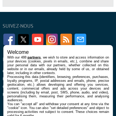
SUIVEZ-NOUS
Facebook
Twitter
Youtube
Instagram
RSS
Newsletter
Welcome
With our 488
partners
, we wish to store and access information on
ENTREPRISE
À PROPOS
your devices (cookies, pixels in emails, etc.), combine and share
your personal data with our partners, whether collected on this
website or in our emails, already held by some of us, or obtained
Qui sommes nous
La rédaction
later, including in other contexts.
Processing this data (identifiers, browsing, preferences, purchases,
Mentions légales et CGU
Contact
loyalty programs, IP, postal addresses and emails, phone, precise
geolocation, etc.) allows developing and offering you services,
Confidentialité et Cookies
content, commercial offers and ads across your devices and
screens (including by email, post, SMS, phone, audio, and video),
Préférences cookies
personalising them, measuring their performance, and analysing
audiences.
You can "accept all" and withdraw your consent at any time via the
"cookie" icon
. You can also "set detailed preferences" and object to
processing activities not subject to consent. These choices remain
valid for 6 months.