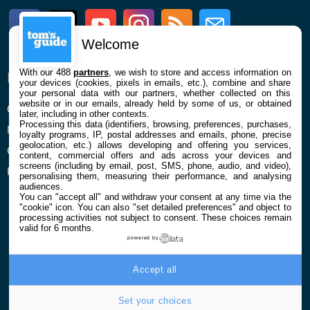
Facebook
Twitter
Youtube
Instagram
RSS
Newsletter
Welcome
With our 488
partners
, we wish to store and access information on
ENTREPRISE
À PROPOS
your devices (cookies, pixels in emails, etc.), combine and share
your personal data with our partners, whether collected on this
website or in our emails, already held by some of us, or obtained
Qui sommes nous
La rédaction
later, including in other contexts.
Processing this data (identifiers, browsing, preferences, purchases,
Mentions légales et CGU
Contact
loyalty programs, IP, postal addresses and emails, phone, precise
geolocation, etc.) allows developing and offering you services,
Confidentialité et Cookies
content, commercial offers and ads across your devices and
screens (including by email, post, SMS, phone, audio, and video),
Préférences cookies
personalising them, measuring their performance, and analysing
audiences.
You can "accept all" and withdraw your consent at any time via the
"cookie" icon
. You can also "set detailed preferences" and object to
processing activities not subject to consent. These choices remain
valid for 6 months.
powered by
© 2026 Galaxie Media Tous droits réservés
Accept all
Set your choices