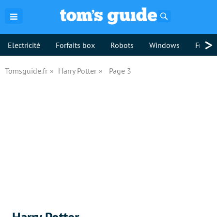
Rechercher
>
Electricité
Forfaits box
Robots
Windows
Freebo
Tomsguide.fr
Harry Potter
Page 3