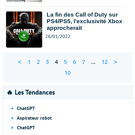
La fin des Call of Duty sur
PS4/PS5, l’exclusivité Xbox
approcherait
26/01/2022
<
>
1
2
3
4
5
6
7
…
12
10
🔥 Les Tendances
ChatGPT
Aspirateur robot
ChatGPT