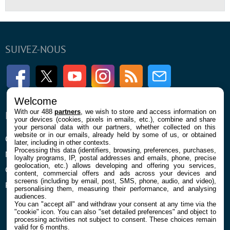
SUIVEZ-NOUS
Facebook
Twitter
Youtube
Instagram
RSS
Newsletter
Welcome
With our 488
partners
, we wish to store and access information on
ENTREPRISE
À PROPOS
your devices (cookies, pixels in emails, etc.), combine and share
your personal data with our partners, whether collected on this
website or in our emails, already held by some of us, or obtained
Qui sommes nous
La rédaction
later, including in other contexts.
Processing this data (identifiers, browsing, preferences, purchases,
Mentions légales et CGU
Contact
loyalty programs, IP, postal addresses and emails, phone, precise
geolocation, etc.) allows developing and offering you services,
Confidentialité et Cookies
content, commercial offers and ads across your devices and
screens (including by email, post, SMS, phone, audio, and video),
Préférences cookies
personalising them, measuring their performance, and analysing
audiences.
You can "accept all" and withdraw your consent at any time via the
"cookie" icon
. You can also "set detailed preferences" and object to
processing activities not subject to consent. These choices remain
valid for 6 months.