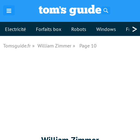
Rechercher
>
Electricité
Forfaits box
Robots
Windows
Freebo
Tomsguide.fr
William Zimmer
Page 10