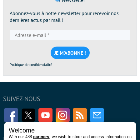
Newsletter
Abonnez-vous à notre newsletter pour recevoir nos
dernières actus par mail !
Adresse
e-
mail
*
Politique de confidentialité
SUIVEZ-NOUS
Facebook
Twitter
Youtube
Instagram
RSS
Newsletter
Welcome
With our 488
partners
, we wish to store and access information on
ENTREPRISE
À PROPOS