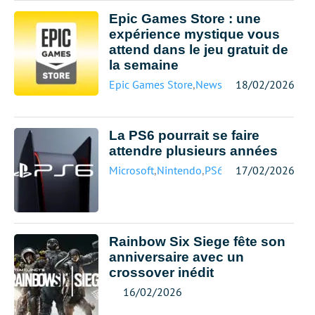
Epic Games Store : une
expérience mystique vous
attend dans le jeu gratuit de
la semaine
Epic Games Store
,
News
18/02/2026
La PS6 pourrait se faire
attendre plusieurs années
Microsoft
,
Nintendo
,
PS6
,
Sony
17/02/2026
,
Xbox
Rainbow Six Siege fête son
anniversaire avec un
crossover inédit
16/02/2026