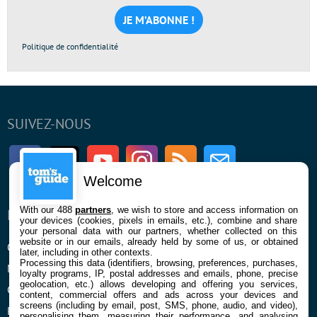
mail
*
Politique de confidentialité
SUIVEZ-NOUS
Facebook
Twitter
Youtube
Instagram
RSS
Newsletter
Welcome
With our 488
partners
, we wish to store and access information on
ENTREPRISE
À PROPOS
your devices (cookies, pixels in emails, etc.), combine and share
your personal data with our partners, whether collected on this
website or in our emails, already held by some of us, or obtained
Qui sommes nous
La rédaction
later, including in other contexts.
Processing this data (identifiers, browsing, preferences, purchases,
Mentions légales et CGU
Contact
loyalty programs, IP, postal addresses and emails, phone, precise
geolocation, etc.) allows developing and offering you services,
Confidentialité et Cookies
content, commercial offers and ads across your devices and
screens (including by email, post, SMS, phone, audio, and video),
Préférences cookies
personalising them, measuring their performance, and analysing