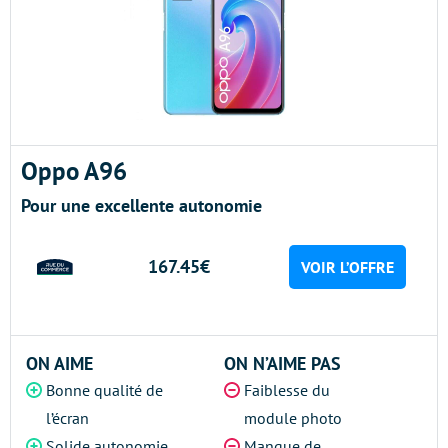
Oppo A96
Pour une excellente autonomie
167.45€
VOIR L’OFFRE
ON AIME
ON N’AIME PAS
Bonne qualité de
Faiblesse du
l’écran
module photo
Solide autonomie
Manque de