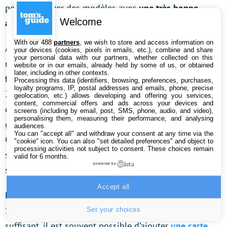
pouvez trouver des modèles avec
une très bonne
Welcome
autonomie
accompagnée par la charge rapide.
With our 488
partners
, we wish to store and access information on
Au niveau des processeurs, c’est rarement incroyable,
your devices (cookies, pixels in emails, etc.), combine and share
your personal data with our partners, whether collected on this
mais dans beaucoup de cas, ils seront
suffisants pour
website or in our emails, already held by some of us, or obtained
later, including in other contexts.
faire tourner des jeux mobiles
. De nos jours, même à
Processing this data (identifiers, browsing, preferences, purchases,
loyalty programs, IP, postal addresses and emails, phone, precise
200 euros on trouve des appareils avec une bonne
geolocation, etc.) allows developing and offering you services,
content, commercial offers and ads across your devices and
qualité d’affichage. Mais là, où les produits de cette
screens (including by email, post, SMS, phone, audio, and video),
personalising them, measuring their performance, and analysing
gamme sont
en difficulté c’est sur le volet photo
.
audiences.
You can "accept all" and withdraw your consent at any time via the
Généralement, dans ce domaine les performances ne
"cookie" icon
. You can also "set detailed preferences" and object to
processing activities not subject to consent. These choices remain
sont pas incroyables, même si cela varie d’un
valid for 6 months.
powered by
smartphone à l’autre.
Accept all
Enfin, en termes de capacités de stockage, on trouve
128 ou 256 Go de capacité. Mais si cela n’est pas
Set your choices
suffisant, il est souvent possible d’ajouter
une carte