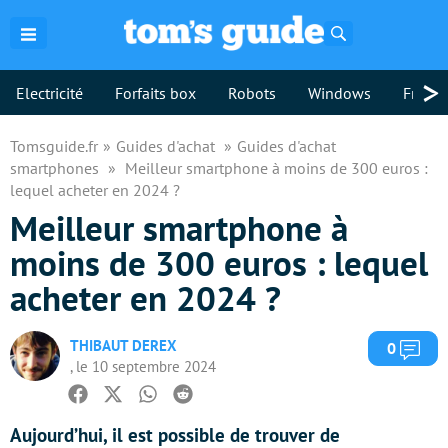
Rechercher
>
Electricité
Forfaits box
Robots
Windows
Freebo
Tomsguide.fr
Guides d'achat
Guides d'achat
smartphones
Meilleur smartphone à moins de 300 euros :
lequel acheter en 2024 ?
Meilleur smartphone à
moins de 300 euros : lequel
acheter en 2024 ?
THIBAUT DEREX
Com
0
, le 10 septembre 2024
Facebook
Twitter
Whatsapp
Reddit
Aujourd’hui, il est possible de trouver de