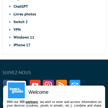
ChatGPT
Livres photos
Switch 2
VPN
Windows 11
iPhone 17
SUIVEZ-NOUS
Facebook
Twitter
Youtube
Instagram
RSS
Newsletter
Welcome
With our 488
partners
, we wish to store and access information on
ENTREPRISE
À PROPOS
your devices (cookies, pixels in emails, etc.), combine and share