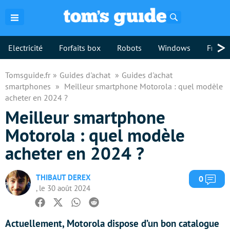
Rechercher
>
Electricité
Forfaits box
Robots
Windows
Freebo
Tomsguide.fr
Guides d'achat
Guides d'achat
smartphones
Meilleur smartphone Motorola : quel modèle
acheter en 2024 ?
Meilleur smartphone
Motorola : quel modèle
acheter en 2024 ?
THIBAUT DEREX
Com
0
, le 30 août 2024
Facebook
Twitter
Whatsapp
Reddit
Actuellement, Motorola dispose d’un bon catalogue