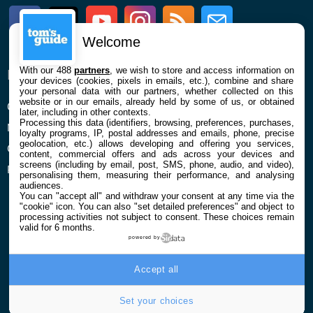
Facebook
Twitter
Youtube
Instagram
RSS
Newsletter
Welcome
With our 488
partners
, we wish to store and access information on
ENTREPRISE
À PROPOS
your devices (cookies, pixels in emails, etc.), combine and share
your personal data with our partners, whether collected on this
website or in our emails, already held by some of us, or obtained
Qui sommes nous
La rédaction
later, including in other contexts.
Processing this data (identifiers, browsing, preferences, purchases,
Mentions légales et CGU
Contact
loyalty programs, IP, postal addresses and emails, phone, precise
geolocation, etc.) allows developing and offering you services,
Confidentialité et Cookies
content, commercial offers and ads across your devices and
screens (including by email, post, SMS, phone, audio, and video),
Préférences cookies
personalising them, measuring their performance, and analysing
audiences.
You can "accept all" and withdraw your consent at any time via the
"cookie" icon
. You can also "set detailed preferences" and object to
processing activities not subject to consent. These choices remain
valid for 6 months.
powered by
© 2026 Galaxie Media Tous droits réservés
Accept all
Set your choices