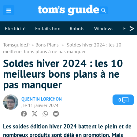
Rechercher
>
Electricité
Forfaits box
Robots
Windows
Freebo
Tomsguide.fr
Bons Plans
Soldes hiver 2024 : les 10
meilleurs bons plans à ne pas manquer
Soldes hiver 2024 : les 10
meilleurs bons plans à ne
pas manquer
QUENTIN LORICHON
Com
0
, le 11 janvier 2024
Facebook
Twitter
Whatsapp
Reddit
Les soldes édition hiver 2024 battent le plein et de
nombreux produits sont déjà en promotion. Mais