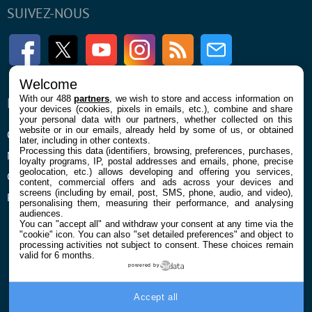
SUIVEZ-NOUS
Facebook
Twitter
Youtube
Instagram
RSS
Newsletter
Welcome
With our 488
partners
, we wish to store and access information on
ENTREPRISE
À PROPOS
your devices (cookies, pixels in emails, etc.), combine and share
your personal data with our partners, whether collected on this
website or in our emails, already held by some of us, or obtained
Qui sommes nous
La rédaction
later, including in other contexts.
Processing this data (identifiers, browsing, preferences, purchases,
Mentions légales et CGU
Contact
loyalty programs, IP, postal addresses and emails, phone, precise
geolocation, etc.) allows developing and offering you services,
Confidentialité et Cookies
content, commercial offers and ads across your devices and
screens (including by email, post, SMS, phone, audio, and video),
Préférences cookies
personalising them, measuring their performance, and analysing
audiences.
You can "accept all" and withdraw your consent at any time via the
"cookie" icon
. You can also "set detailed preferences" and object to
processing activities not subject to consent. These choices remain
valid for 6 months.
powered by
© 2026 Galaxie Media Tous droits réservés
Accept all