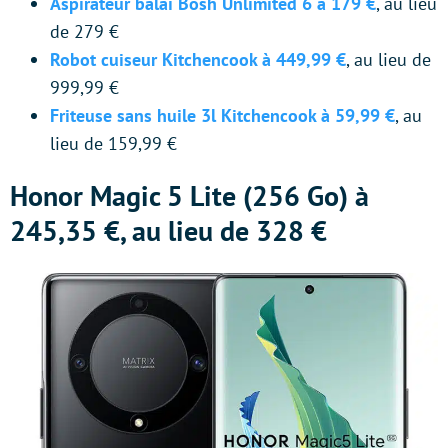
Aspirateur balai Bosh Unlimited 6 à 179 €
, au lieu
de 279 €
Robot cuiseur Kitchencook à 449,99 €
, au lieu de
999,99 €
Friteuse sans huile 3l Kitchencook à 59,99 €
, au
lieu de 159,99 €
Honor Magic 5 Lite (256 Go) à
245,35 €, au lieu de 328 €