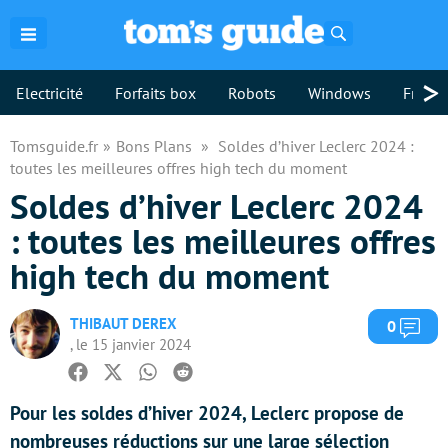
Rechercher
>
Electricité
Forfaits box
Robots
Windows
Freebo
Tomsguide.fr
Bons Plans
Soldes d’hiver Leclerc 2024 :
toutes les meilleures offres high tech du moment
Soldes d’hiver Leclerc 2024
: toutes les meilleures offres
high tech du moment
THIBAUT DEREX
Com
0
, le 15 janvier 2024
Facebook
Twitter
Whatsapp
Reddit
Pour les soldes d’hiver 2024, Leclerc propose de
nombreuses réductions sur une large sélection