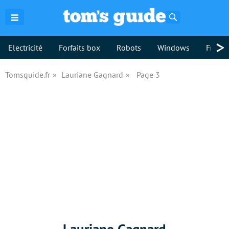
Rechercher
>
Electricité
Forfaits box
Robots
Windows
Freebo
Tomsguide.fr
Lauriane Gagnard
Page 3