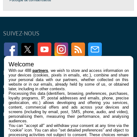
SUIVEZ-NOUS
Facebook
Twitter
Youtube
Instagram
RSS
Newsletter
Welcome
With our 488
partners
, we wish to store and access information on
ENTREPRISE
À PROPOS
your devices (cookies, pixels in emails, etc.), combine and share
your personal data with our partners, whether collected on this
website or in our emails, already held by some of us, or obtained
Qui sommes nous
La rédaction
later, including in other contexts.
Processing this data (identifiers, browsing, preferences, purchases,
Mentions légales et CGU
Contact
loyalty programs, IP, postal addresses and emails, phone, precise
geolocation, etc.) allows developing and offering you services,
Confidentialité et Cookies
content, commercial offers and ads across your devices and
screens (including by email, post, SMS, phone, audio, and video),
Préférences cookies
personalising them, measuring their performance, and analysing
audiences.
You can "accept all" and withdraw your consent at any time via the
"cookie" icon
. You can also "set detailed preferences" and object to
processing activities not subject to consent. These choices remain