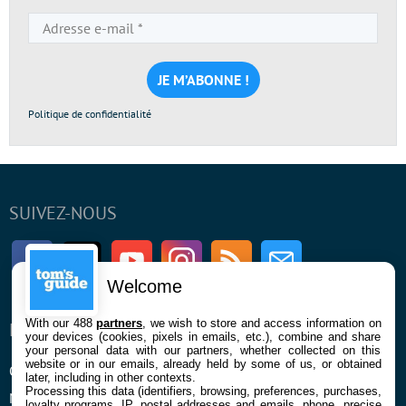
Adresse
e-
mail
*
Politique de confidentialité
SUIVEZ-NOUS
Facebook
Twitter
Youtube
Instagram
RSS
Newsletter
Welcome
With our 488
partners
, we wish to store and access information on
ENTREPRISE
À PROPOS
your devices (cookies, pixels in emails, etc.), combine and share
your personal data with our partners, whether collected on this
website or in our emails, already held by some of us, or obtained
Qui sommes nous
La rédaction
later, including in other contexts.
Processing this data (identifiers, browsing, preferences, purchases,
Mentions légales et CGU
Contact
loyalty programs, IP, postal addresses and emails, phone, precise