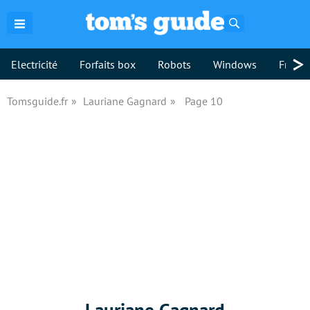
Rechercher
>
Electricité
Forfaits box
Robots
Windows
Freebo
Tomsguide.fr
Lauriane Gagnard
Page 10