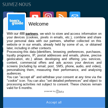
SUIVEZ-NOUS
Facebook
Twitter
Youtube
Instagram
RSS
Newsletter
Welcome
With our 488
partners
, we wish to store and access information on
ENTREPRISE
À PROPOS
your devices (cookies, pixels in emails, etc.), combine and share
your personal data with our partners, whether collected on this
website or in our emails, already held by some of us, or obtained
Qui sommes nous
La rédaction
later, including in other contexts.
Processing this data (identifiers, browsing, preferences, purchases,
Mentions légales et CGU
Contact
loyalty programs, IP, postal addresses and emails, phone, precise
geolocation, etc.) allows developing and offering you services,
Confidentialité et Cookies
content, commercial offers and ads across your devices and
screens (including by email, post, SMS, phone, audio, and video),
Préférences cookies
personalising them, measuring their performance, and analysing
audiences.
You can "accept all" and withdraw your consent at any time via the
"cookie" icon
. You can also "set detailed preferences" and object to
processing activities not subject to consent. These choices remain
valid for 6 months.
powered by
© 2026 Galaxie Media Tous droits réservés
Accept all