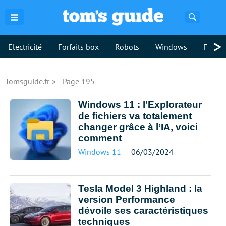
Recherch
>
Electricité
Forfaits box
Robots
Windows
Freebo
Tomsguide.fr
Page 195
Windows 11 : l’Explorateur
de fichiers va totalement
changer grâce à l’IA, voici
comment
Windows 11
06/03/2024
Tesla Model 3 Highland : la
version Performance
dévoile ses caractéristiques
techniques