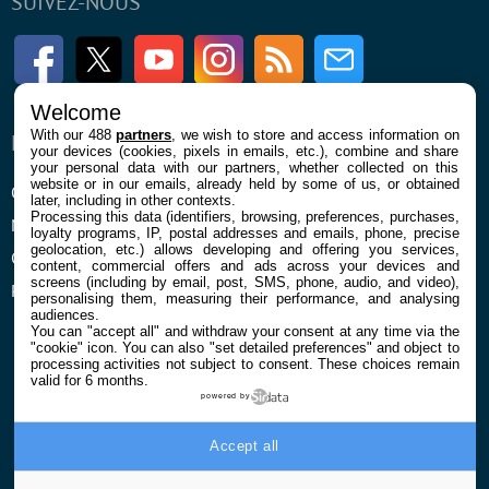
SUIVEZ-NOUS
Facebook
Twitter
Youtube
Instagram
RSS
Newsletter
Welcome
With our 488
partners
, we wish to store and access information on
ENTREPRISE
À PROPOS
your devices (cookies, pixels in emails, etc.), combine and share
your personal data with our partners, whether collected on this
website or in our emails, already held by some of us, or obtained
Qui sommes nous
La rédaction
later, including in other contexts.
Processing this data (identifiers, browsing, preferences, purchases,
Mentions légales et CGU
Contact
loyalty programs, IP, postal addresses and emails, phone, precise
geolocation, etc.) allows developing and offering you services,
Confidentialité et Cookies
content, commercial offers and ads across your devices and
screens (including by email, post, SMS, phone, audio, and video),
Préférences cookies
personalising them, measuring their performance, and analysing
audiences.
You can "accept all" and withdraw your consent at any time via the
"cookie" icon
. You can also "set detailed preferences" and object to
processing activities not subject to consent. These choices remain
valid for 6 months.
powered by
© 2026 Galaxie Media Tous droits réservés
Accept all