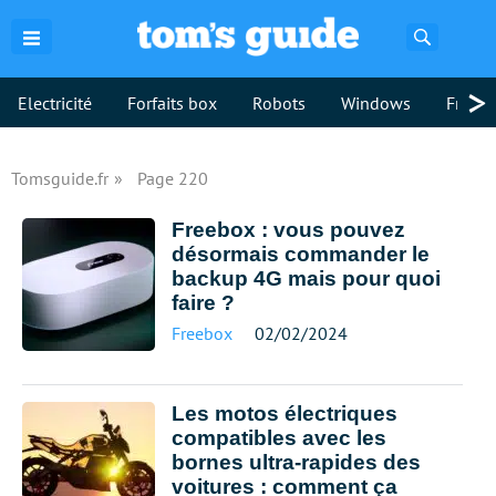
Recherch
>
Electricité
Forfaits box
Robots
Windows
Freebo
Tomsguide.fr
Page 220
Freebox : vous pouvez
désormais commander le
backup 4G mais pour quoi
faire ?
Freebox
02/02/2024
Les motos électriques
compatibles avec les
bornes ultra-rapides des
voitures : comment ça