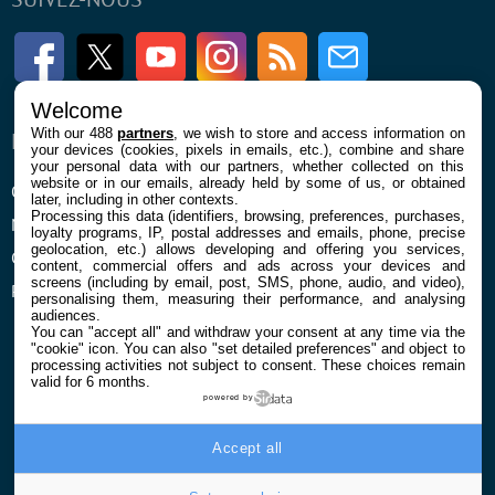
Facebook
Twitter
Youtube
Instagram
RSS
Newsletter
Welcome
With our 488
partners
, we wish to store and access information on
ENTREPRISE
À PROPOS
your devices (cookies, pixels in emails, etc.), combine and share
your personal data with our partners, whether collected on this
website or in our emails, already held by some of us, or obtained
Qui sommes nous
La rédaction
later, including in other contexts.
Processing this data (identifiers, browsing, preferences, purchases,
Mentions légales et CGU
Contact
loyalty programs, IP, postal addresses and emails, phone, precise
geolocation, etc.) allows developing and offering you services,
Confidentialité et Cookies
content, commercial offers and ads across your devices and
screens (including by email, post, SMS, phone, audio, and video),
Préférences cookies
personalising them, measuring their performance, and analysing
audiences.
You can "accept all" and withdraw your consent at any time via the
"cookie" icon
. You can also "set detailed preferences" and object to
processing activities not subject to consent. These choices remain
valid for 6 months.
powered by
© 2026 Galaxie Media Tous droits réservés
Accept all