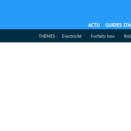
ACTU
GUIDES D’
THÈMES :
Electricité
Forfaits box
Rob