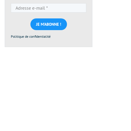
Adresse
e-
mail
*
Politique de confidentialité