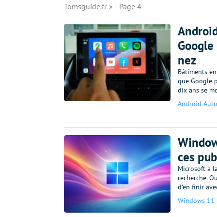
Tomsguide.fr
Page 4
Android
Google 
nez
Bâtiments en 
que Google p
dix ans se mo
Android Aut
Windows
ces pub
Microsoft a l
recherche. Ou
d'en finir ave
Windows 11