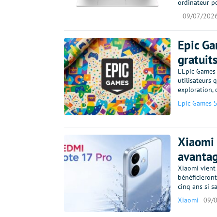
ordinateur p
09/07/202
Epic Ga
gratuit
L'Epic Games 
utilisateurs 
exploration, 
Epic Games S
Xiaomi 
avantag
Xiaomi vient
bénéficieron
cinq ans si s
Xiaomi
09/