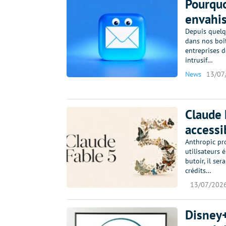
Pourquo
envahis
Depuis quelqu
dans nos boî
entreprises d
intrusif…
News
13/07
Claude 
accessi
Anthropic pr
utilisateurs 
butoir, il se
crédits…
13/07/202
Disney+