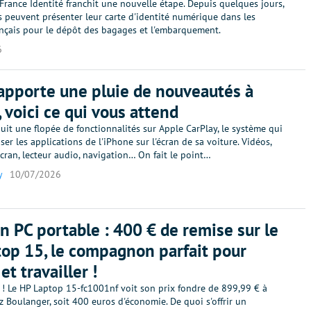
 France Identité franchit une nouvelle étape. Depuis quelques jours,
s peuvent présenter leur carte d'identité numérique dans les
ançais pour le dépôt des bagages et l'embarquement.
6
apporte une pluie de nouveautés à
, voici ce qui vous attend
uit une flopée de fonctionnalités sur Apple CarPlay, le système qui
iser les applications de l'iPhone sur l'écran de sa voiture. Vidéos,
'écran, lecteur audio, navigation… On fait le point…
y
10/07/2026
n PC portable : 400 € de remise sur le
op 15, le compagnon parfait pour
et travailler !
 ! Le HP Laptop 15-fc1001nf voit son prix fondre de 899,99 € à
 Boulanger, soit 400 euros d'économie. De quoi s'offrir un