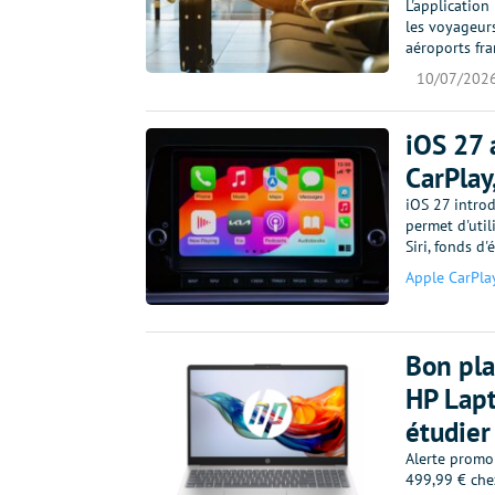
L'application
les voyageur
aéroports fr
10/07/202
iOS 27 
CarPlay
iOS 27 introd
permet d'util
Siri, fonds d
Apple CarPla
Bon pla
HP Lapt
étudier 
Alerte promo
499,99 € chez