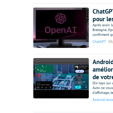
ChatGPT
pour le
Après avoir l
Bretagne, Ope
confirment q
ChatGPT
09
Android
amélior
de votr
Dix taps sur
Auto ne vous 
d'affichage, 
Android Aut