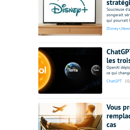
stratég
Soucieuse d'a
songerait sé
qui pourrait 
Disney+
,
New
ChatGPT
les troi
OpenAI déplo
ce qui change
ChatGPT
10
Vous pr
remplac
cas