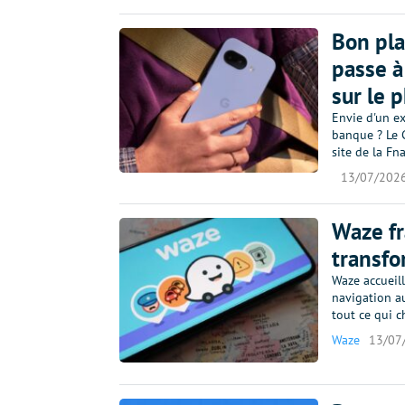
Bon pla
passe à
sur le 
Envie d'un e
banque ? Le G
site de la Fn
13/07/202
Waze fr
transfo
Waze accueil
navigation au
tout ce qui c
Waze
13/07