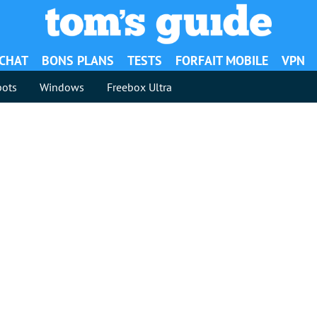
ACHAT
BONS PLANS
TESTS
FORFAIT MOBILE
VPN
ots
Windows
Freebox Ultra