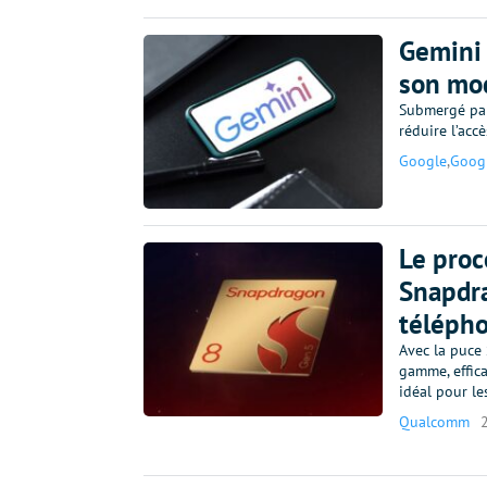
Gemini 
son mod
Submergé par
réduire l’accè
Google
,
Goog
Le proc
Snapdr
téléph
Avec la puce
gamme, effica
idéal pour l
Qualcomm