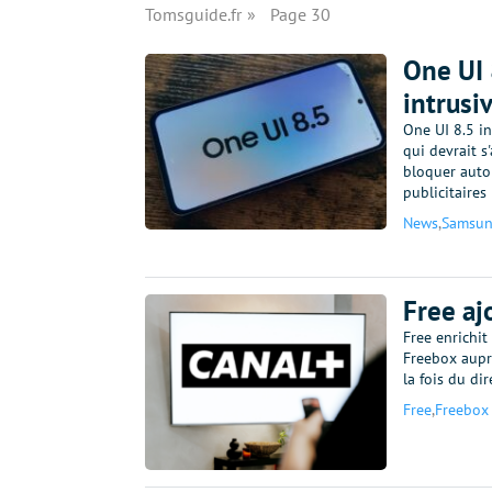
Tomsguide.fr
Page 30
One UI 
intrusi
One UI 8.5 i
qui devrait s
bloquer auto
publicitaires
News
,
Samsu
Free aj
Free enrichit 
Freebox aupr
la fois du di
Free
,
Freebox