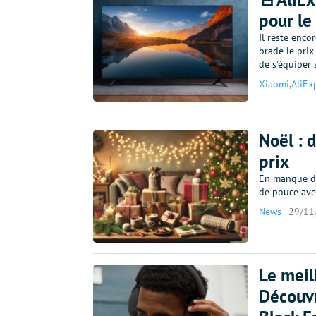
pour le
Il reste enco
brade le pri
de s'équiper 
Xiaomi
,
AliEx
Noël : 
prix
En manque d’
de pouce avec
News
29/11
Le meil
Découvr