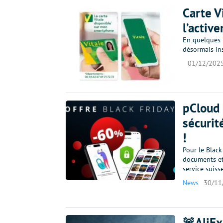
Carte V
l’active
En quelques 
désormais ins
01/12/202
pCloud 
sécurit
!
Pour le Black
documents et 
service suiss
News
30/11
🚨AliEx