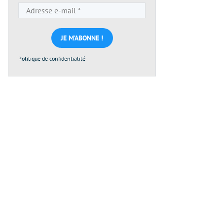
Adresse
e-
mail
*
Politique de confidentialité