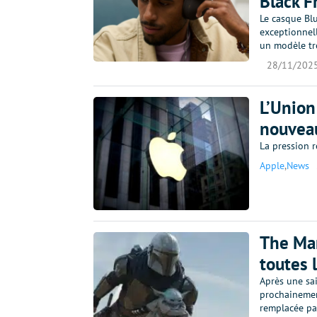
Black Fr
Le casque Bl
exceptionnell
un modèle t
28/11/202
L’Union
nouveau
La pression r
Apple
,
News
The Man
toutes l
Après une sa
prochainemen
remplacée pa