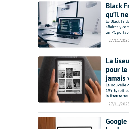
Black F
qu’il ne
Le Black Frid
affaires y c
un PC portab
27/11/202
La lise
pour le 
jamais 
La nouvelle 
199 €, soit s
la liseuse so
27/11/202
Google 