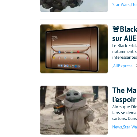
Star Wars
,
The
🚨Black 
sur Ali
Le Black Frid
notamment sur
intéressantes
,
AliExpress
The Man
l’espoi
Alors que Di
fans se dema
cartons. Dans
News
,
Star Wa