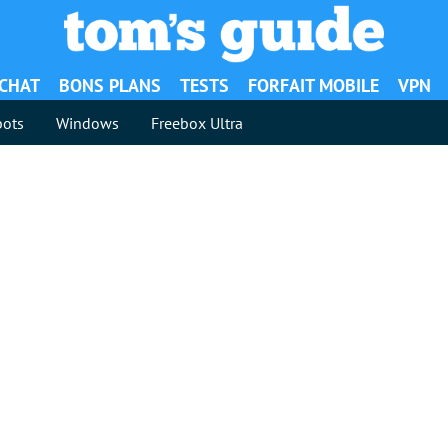
ACHAT
BONS PLANS
TESTS
FORFAIT MOBILE
VPN
ots
Windows
Freebox Ultra