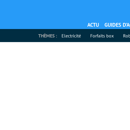
ACTU
GUIDES D’
THÈMES :
Electricité
Forfaits box
Rob