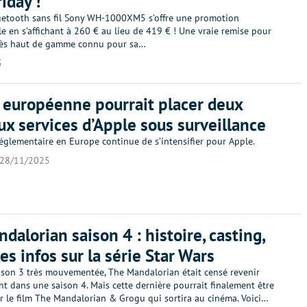
iday !
uetooth sans fil Sony WH-1000XM5 s’offre une promotion
e en s’affichant à 260 € au lieu de 419 € ! Une vraie remise pour
rès haut de gamme connu pour sa…
5
 européenne pourrait placer deux
x services d’Apple sous surveillance
églementaire en Europe continue de s’intensifier pour Apple.
28/11/2025
dalorian saison 4 : histoire, casting,
es infos sur la série Star Wars
ison 3 très mouvementée, The Mandalorian était censé revenir
t dans une saison 4. Mais cette dernière pourrait finalement être
r le film The Mandalorian & Grogu qui sortira au cinéma. Voici…