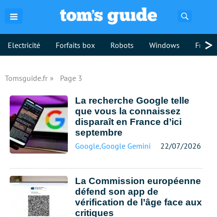
Recherch
>
Electricité
Forfaits box
Robots
Windows
Freebo
Tomsguide.fr
Page 3
La recherche Google telle
que vous la connaissez
disparaît en France d’ici
septembre
Google
,
Google Gemini
22/07/2026
La Commission européenne
défend son app de
vérification de l’âge face aux
critiques