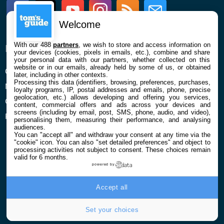
Facebook
Twitter
Youtube
Instagram
RSS
Newsletter
Welcome
With our 488
partners
, we wish to store and access information on
ENTREPRISE
À PROPOS
your devices (cookies, pixels in emails, etc.), combine and share
your personal data with our partners, whether collected on this
website or in our emails, already held by some of us, or obtained
Qui sommes nous
La rédaction
later, including in other contexts.
Processing this data (identifiers, browsing, preferences, purchases,
Mentions légales et CGU
Contact
loyalty programs, IP, postal addresses and emails, phone, precise
geolocation, etc.) allows developing and offering you services,
Confidentialité et Cookies
content, commercial offers and ads across your devices and
screens (including by email, post, SMS, phone, audio, and video),
Préférences cookies
personalising them, measuring their performance, and analysing
audiences.
You can "accept all" and withdraw your consent at any time via the
"cookie" icon
. You can also "set detailed preferences" and object to
processing activities not subject to consent. These choices remain
valid for 6 months.
powered by
© 2026 Galaxie Media Tous droits réservés
Accept all
Set your choices