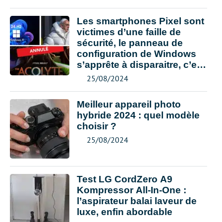
Les smartphones Pixel sont
victimes d’une faille de
sécurité, le panneau de
configuration de Windows
s’apprête à disparaitre, c’est
le récap’ de la semaine
25/08/2024
Meilleur appareil photo
hybride 2024 : quel modèle
choisir ?
25/08/2024
Test LG CordZero A9
Kompressor All-In-One :
l’aspirateur balai laveur de
luxe, enfin abordable