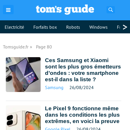
Recherch
>
Electricité
Forfaits box
Robots
Windows
Freebo
Tomsguide.fr
Page 80
Ces Samsung et Xiaomi
sont les plus gros émetteurs
d’ondes : votre smartphone
est-il dans la liste ?
Samsung
26/08/2024
Le Pixel 9 fonctionne même
dans les conditions les plus
extrêmes, en voici la preuve
Google Pixel
26/08/2024