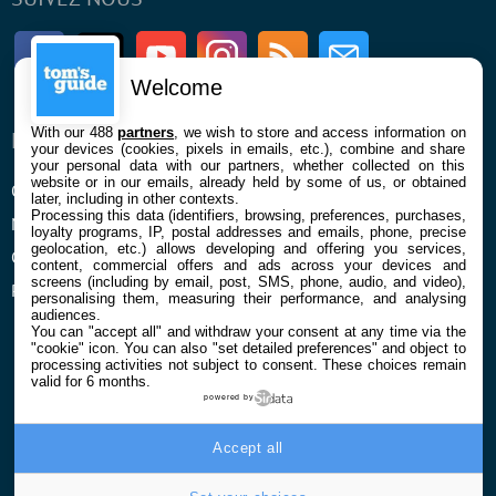
Facebook
Twitter
Youtube
Instagram
RSS
Newsletter
Welcome
With our 488
partners
, we wish to store and access information on
ENTREPRISE
À PROPOS
your devices (cookies, pixels in emails, etc.), combine and share
your personal data with our partners, whether collected on this
website or in our emails, already held by some of us, or obtained
Qui sommes nous
La rédaction
later, including in other contexts.
Processing this data (identifiers, browsing, preferences, purchases,
Mentions légales et CGU
Contact
loyalty programs, IP, postal addresses and emails, phone, precise
geolocation, etc.) allows developing and offering you services,
Confidentialité et Cookies
content, commercial offers and ads across your devices and
screens (including by email, post, SMS, phone, audio, and video),
Préférences cookies
personalising them, measuring their performance, and analysing
audiences.
You can "accept all" and withdraw your consent at any time via the
"cookie" icon
. You can also "set detailed preferences" and object to
processing activities not subject to consent. These choices remain
valid for 6 months.
powered by
© 2026 Galaxie Media Tous droits réservés
Accept all