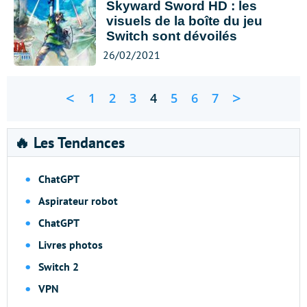
Skyward Sword HD : les
visuels de la boîte du jeu
Switch sont dévoilés
26/02/2021
<
>
1
2
3
4
5
6
7
🔥 Les Tendances
ChatGPT
Aspirateur robot
ChatGPT
Livres photos
Switch 2
VPN