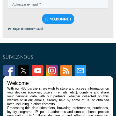
Adresse
e-
mail
*
Politique de confidentialité
SUIVEZ-NOUS
Facebook
Twitter
Youtube
Instagram
RSS
Newsletter
Welcome
With our 488
partners
, we wish to store and access information on
ENTREPRISE
À PROPOS
your devices (cookies, pixels in emails, etc.), combine and share
your personal data with our partners, whether collected on this
website or in our emails, already held by some of us, or obtained
Qui sommes nous
La rédaction
later, including in other contexts.
Processing this data (identifiers, browsing, preferences, purchases,
Mentions légales et CGU
Contact
loyalty programs, IP, postal addresses and emails, phone, precise
geolocation, etc.) allows developing and offering you services,