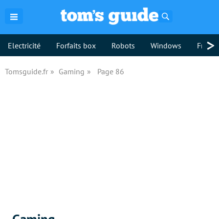
Rechercher
>
Electricité
Forfaits box
Robots
Windows
Freebo
Tomsguide.fr
Gaming
Page 86