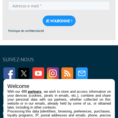
Adresse
e-
mail
*
Politique de confidentialité
SUIVEZ-NOUS
Facebook
Twitter
Youtube
Instagram
RSS
Newsletter
Welcome
With our 488
partners
, we wish to store and access information on
ENTREPRISE
À PROPOS
your devices (cookies, pixels in emails, etc.), combine and share
your personal data with our partners, whether collected on this
website or in our emails, already held by some of us, or obtained
Qui sommes nous
La rédaction
later, including in other contexts.
Processing this data (identifiers, browsing, preferences, purchases,
Mentions légales et CGU
Contact
loyalty programs, IP, postal addresses and emails, phone, precise