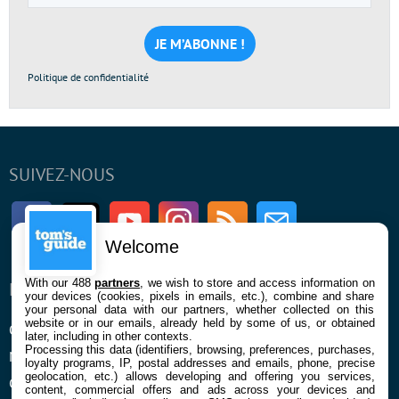
e-
mail
*
Politique de confidentialité
SUIVEZ-NOUS
Facebook
Twitter
Youtube
Instagram
RSS
Newsletter
Welcome
With our 488
partners
, we wish to store and access information on
ENTREPRISE
À PROPOS
your devices (cookies, pixels in emails, etc.), combine and share
your personal data with our partners, whether collected on this
website or in our emails, already held by some of us, or obtained
Qui sommes nous
La rédaction
later, including in other contexts.
Processing this data (identifiers, browsing, preferences, purchases,
Mentions légales et CGU
Contact
loyalty programs, IP, postal addresses and emails, phone, precise
geolocation, etc.) allows developing and offering you services,
Confidentialité et Cookies
content, commercial offers and ads across your devices and