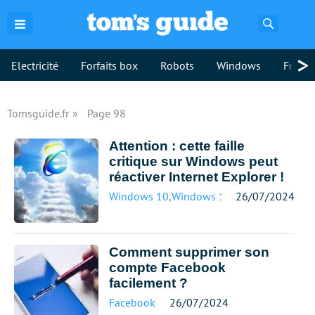
Recherch
>
Electricité
Forfaits box
Robots
Windows
Freebo
Tomsguide.fr
Page 98
Attention : cette faille
critique sur Windows peut
réactiver Internet Explorer !
Windows 10
,
Windows 11
26/07/2024
Comment supprimer son
compte Facebook
facilement ?
Facebook
26/07/2024