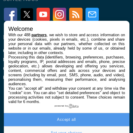
Facebook
Twitter
Youtube
Instagram
RSS
Newsletter
Welcome
With our 488
partners
, we wish to store and access information on
ENTREPRISE
À PROPOS
your devices (cookies, pixels in emails, etc.), combine and share
your personal data with our partners, whether collected on this
website or in our emails, already held by some of us, or obtained
Qui sommes nous
La rédaction
later, including in other contexts.
Processing this data (identifiers, browsing, preferences, purchases,
Mentions légales et CGU
Contact
loyalty programs, IP, postal addresses and emails, phone, precise
geolocation, etc.) allows developing and offering you services,
Confidentialité et Cookies
content, commercial offers and ads across your devices and
screens (including by email, post, SMS, phone, audio, and video),
Préférences cookies
personalising them, measuring their performance, and analysing
audiences.
You can "accept all" and withdraw your consent at any time via the
"cookie" icon
. You can also "set detailed preferences" and object to
processing activities not subject to consent. These choices remain
valid for 6 months.
powered by
© 2026 Galaxie Media Tous droits réservés
Accept all
Set your choices