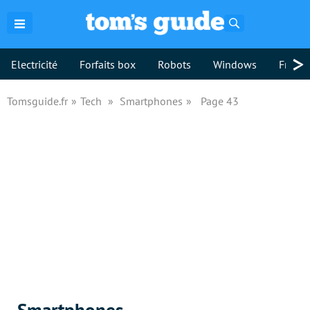
Rechercher
>
Electricité
Forfaits box
Robots
Windows
Freebo
Tomsguide.fr
Tech
Smartphones
Page 43