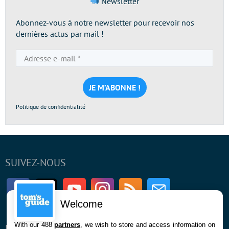
Newsletter
Abonnez-vous à notre newsletter pour recevoir nos
dernières actus par mail !
Adresse
e-
mail
*
Politique de confidentialité
SUIVEZ-NOUS
Facebook
Twitter
Youtube
Instagram
RSS
Newsletter
Welcome
With our 488
partners
, we wish to store and access information on
ENTREPRISE
À PROPOS