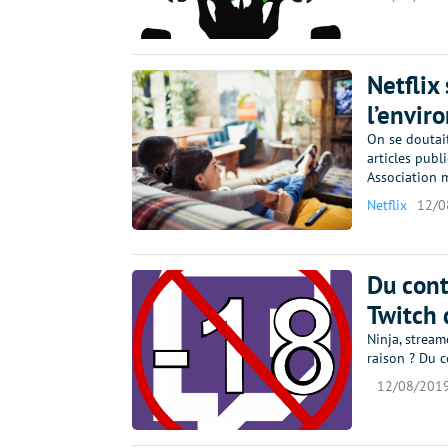
Netflix
l’envi
On se doutait
articles publ
Association m
Netflix
12/0
Du cont
Twitch 
Ninja, stream
raison ? Du 
12/08/201