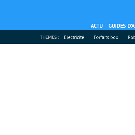
ACTU
GUIDES D’
THÈMES :
Electricité
Forfaits box
Rob