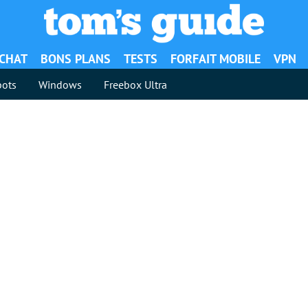
ACHAT
BONS PLANS
TESTS
FORFAIT MOBILE
VPN
ots
Windows
Freebox Ultra