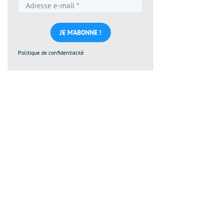
Adresse
e-
mail
*
Politique de confidentialité