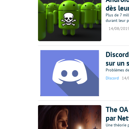
dès leu
Plus de 7 mi
durant leur p
14/08/201
Discord
sur un 
Problèmes de 
Discord
14/
The OA 
par Netf
Une théorie p