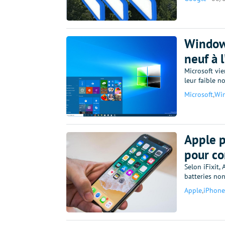
Windows
neuf à 
Microsoft vi
leur faible n
Microsoft
,
Wi
Apple p
pour c
Selon iFixit,
batteries non
Apple
,
iPhone