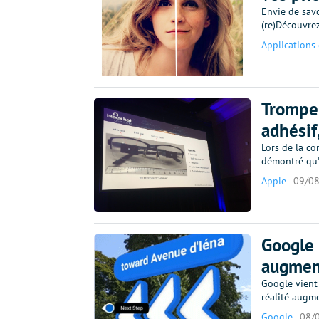
Envie de savo
(re)Découvre
Applications 
Tromper
adhésif,
Lors de la co
démontré qu'i
Apple
09/0
Google 
augment
Google vient
réalité augm
Google
08/