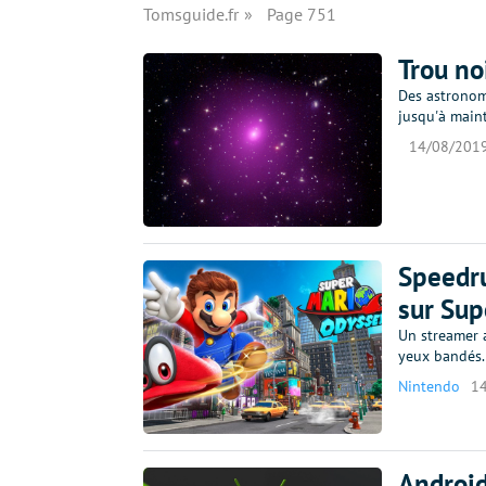
Tomsguide.fr
Page 751
Trou no
Des astronom
jusqu'à maint
14/08/201
Speedru
sur Sup
Un streamer 
yeux bandés.
Nintendo
1
Android