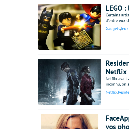
LEGO : 
Certains arti
d'entre eux c
Gadgets
,
Jeux
Residen
Netflix
Netflix avait
inconnu, on s
Netflix
,
Reside
FaceApp
vos pho