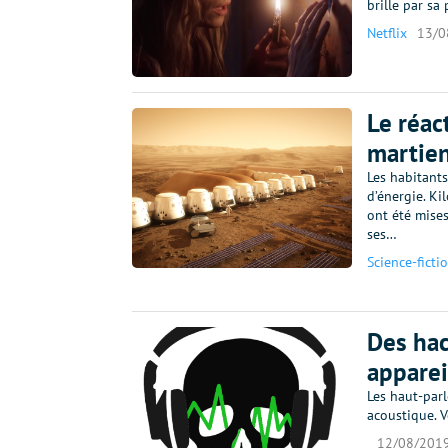
brille par sa 
Netflix
13/0
Le réac
martien
Les habitants
d’énergie. Ki
ont été mise
ses…
Science-ficti
Des hac
apparei
Les haut-parl
acoustique. 
12/08/201