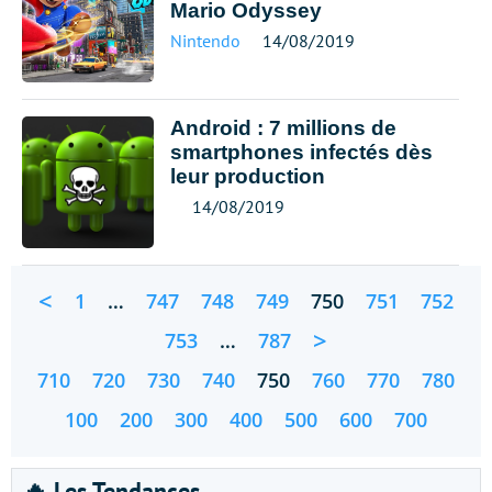
Mario Odyssey
Nintendo
14/08/2019
Android : 7 millions de
smartphones infectés dès
leur production
14/08/2019
<
1
…
747
748
749
750
751
752
>
753
…
787
710
720
730
740
750
760
770
780
100
200
300
400
500
600
700
🔥 Les Tendances