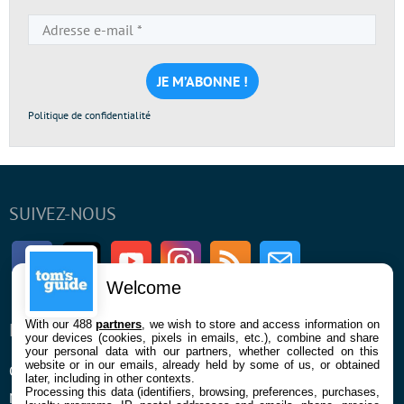
Adresse
e-
mail
*
Politique de confidentialité
SUIVEZ-NOUS
Facebook
Twitter
Youtube
Instagram
RSS
Newsletter
Welcome
With our 488
partners
, we wish to store and access information on
ENTREPRISE
À PROPOS
your devices (cookies, pixels in emails, etc.), combine and share
your personal data with our partners, whether collected on this
website or in our emails, already held by some of us, or obtained
Qui sommes nous
La rédaction
later, including in other contexts.
Processing this data (identifiers, browsing, preferences, purchases,
Mentions légales et CGU
Contact