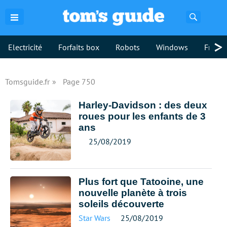
Recherch
>
Electricité
Forfaits box
Robots
Windows
Freebo
Tomsguide.fr
Page 750
Harley-Davidson : des deux
roues pour les enfants de 3
ans
25/08/2019
Plus fort que Tatooine, une
nouvelle planète à trois
soleils découverte
Star Wars
25/08/2019